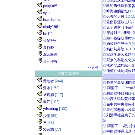
◎
当我喜欢上书法
◎
略论唐代诗歌鉴赏之法
paky365
◎
叶海镇的记忆
(12-
xytd
◎
远去的大雁
(12-15
huachaokant
◎
云南你还敢去吗
cindy1981
◎
鬼子进村（小品
◎
穿越时空--新编《秦
bn111
◎
那年孩提研墨时
(4
呆呆7号
◎
奶娘那年整十八
(4
萧筱晓
◎
奶奶与外婆
(4-3 1
深蓝眼眸
◎
军旅生涯入党路
(4
◎
家乡的私塾文化
(4
茉莉檀香
◎
浅谈“7.23”温州
>>更多...
◎
律师在线论坛欢迎朋
·网友文章排序·
劳动者
[244]
◎
茶道的真諦:和靜怡真
河水
[153]
◎
阿里丁： 二十年后.
◎
聘请律师须知
(1-1
褚宸舸
[117]
◎
最高人民法院婚姻法
春江
[102]
◎
在中共中央修宪小组
ydsmbag
[100]
◎
农村黑恶势力和基层
◎
刘涌黑社会案子的
少墨
[85]
院]
累
[83]
◎
阿里丁： 说说宁夏的
凌云志
[77]
◎
中国律师通讯录（续