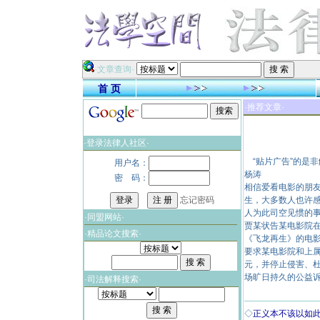
·文章查询·
首 页
·推荐文章·
·登录法律人社区·
“贴片广告”的是非
用户名：
杨涛
密 码：
相信爱看电影的朋友
忘记密码
生，大多数人也许
人为此司空见惯的
·同盟网站·
贾某状告某电影院
·精品论文搜索·
《飞龙再生》的电
要求某电影院和上属
元，并停止侵害、
场旷日持久的公益
·司法解释搜索·
◇
正义本不该以如