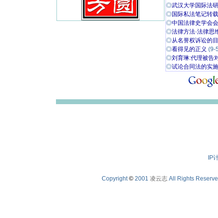
◎
武汉大学国际法研
◎
国际私法笔记转
◎
中国法律史学会会员
◎
法律方法·法律思维
◎
从名誉权诉讼的目
◎
看得见的正义
(9-
◎
刘育琳:代理被告对
◎
试论合同法的实施
IP
Copyright
©
2001
凌云志
All Rights Reserv