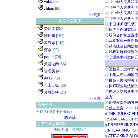
yubo
[70]
◎
《中华人民共和国民
◎
《中华人民共和国劳
zhfuju
[65]
◎
《中华人民共和国担
>>更多...
◎
《中华人民共和国合
·论坛发言排序·
◎
中国律师通讯录
(
劳动者
[252]
◎
雇主责任研究
(12-
◎
股份合作制企业小
陈灼华
[167]
◎
从本案析一般性质
凌云志
[148]
◎
试谈经济合同法修
河水
[90]
◎
浅析对确有错误的支
paper
[78]
◎
交通肇事引发的几
天涯法网
[56]
◎
梁慧星：怎样学习
管理员
[49]
◎
中华人民共和国商标
aaa7
[42]
◎
最高人民法院关于
天山玉狐
[26]
◎
律师职业与法治的辨
◎
世纪之交看新中国
黎城苏铁
[24]
立力]
>>更多...
◎
论侵权责任的补充责
·合作站点·
◎
独立宣言
(2-23 11
合作者(排名不分先后)
◎
THE DUI EXCEPTI
陈灼华
◎
STANDARD OF R
·以下为杂志推荐区·
◎
PRESERVING TH
冷眼主编、必属精品
◎
PREPARING FOR
◎
ATTACKING BLOO