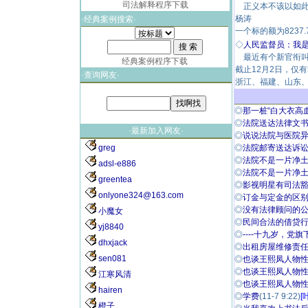
司法解释程序下载
正义本不该以如此
杨涛
·经典案例搜索·
一个标的额为8237
◇
人民监督员：我
最近有个新官衔叫
经典案例程序下载
截止12月2日，仅
·查询网友·
浙江、福建、山东
◎
那一桩“白大衣高血
◎
法院送达法律文书的
·最新加入网友·
◎
说说法院与医院
greg
◎
法院邮寄送达诉讼
◎
法院不是一片净
adsl-e886
◎
法院不是一片净
greentea
◎
影视明星有司法豁免
onlyone324@163.com
◎
订金与定金的区别!
◎
没有法律顾问的公
小魔女
◎
民间合法的借贷
yj8840
◎
----十九岁，党旗
dhxjack
◎
出租房屋维修责任
sen081
◎
也谈王熙凤人物性
◎
也谈王熙凤人物性格
江寒风清
◎
也谈王熙凤人物性格
hairen
◎
学费
(11-7 9:22)
[
橙子