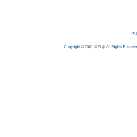
IP
Copyright
©
2001
凌云志
All Rights Reserv