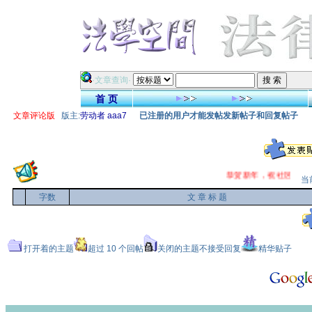
·文章查询·
首 页
文章评论版
版主:
劳动者
aaa7
已注册的用户才能发帖发新帖子和回复帖子
恭贺新年，祝社区法
当前
字数
文 章 标 题
打开着的主题
超过 10 个回帖
关闭的主题不接受回复
精华贴子