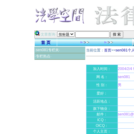
·文章查询·
首 页
·sen081专栏夹·
当前位置：
首页
>>
sen081
·专栏热点·
加入时间：
2004/2/4 
网 名：
sen081
性 别：
男
爱好：
活跃地点：
旗下物业：
邮件：
sen081@
ICQ：
OICQ：
个人主页：