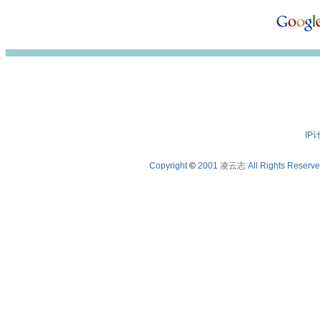
IP
Copyright
©
2001
凌云志
All Rights Reserv