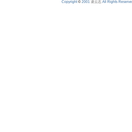
Copyright
©
2001
凌云志
All Rights Reserv