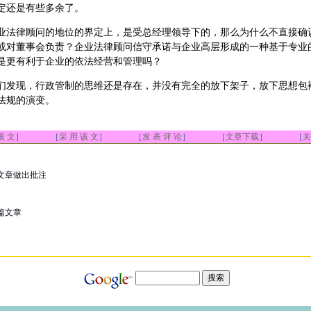
定还是有些多余了。
业法律顾问的地位的界定上，是受总经理领导下的，那么为什么不直接确
或对董事会负责？企业法律顾问信守承诺与企业高层形成的一种基于专业
是更有利于企业的依法经营和管理吗？
们发现，行政管制的思维还是存在，并没有完全的放下架子，放下思想包
法规的演变。
该 文
］ ［
采 用 该 文
］ ［
发 表 评 论
］ ［
文章下载
］ ［
关
文章做出批注
篇文章