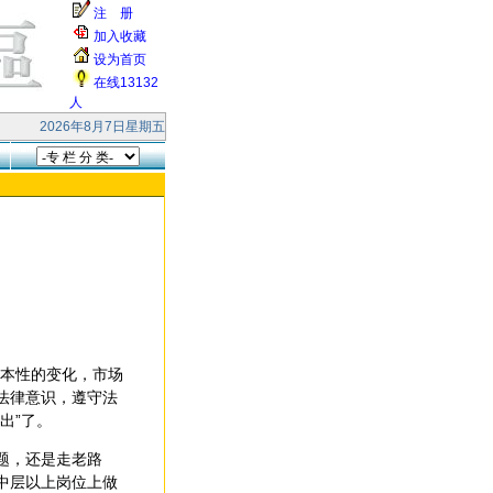
注 册
加入收藏
设为首页
在线13132
人
家快乐！ 本站受到大量的无效smtp连接和垃圾邮件的攻击，响应缓慢，请各位
2026年8月7日星期五
根本性的变化，市场
法律意识，遵守法
出”了。
题，还是走老路
中层以上岗位上做