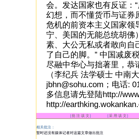
会。发达国家也有反证：
幻想，而不懂货币与证券
危机的前资本主义国家领
宁、美国的无能总统胡佛
素、大公无私或者敢向自
了自己的脚。” 中国减废
尽融中华心与拙著里，恭
（李纪兵 法学硕士 中南大学法学
jbhn@sohu.com；电话: 0
多信息请先登陆http://www
http://earthking.wo
［
批 注 该 文
］ ［
采 用 该 文
］
相关批注：
暂时还没有媒体记者对这篇文章做出批注