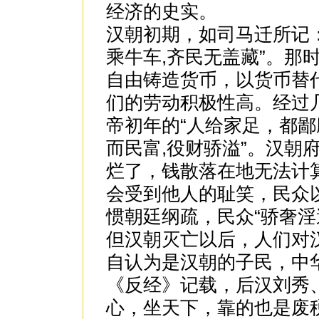
经济的史实。
汉朝初期，如司马迁所记
乘牛车,齐民无盖藏”。那
自由铸造货币，以货币替
们的劳动积极性高。经过
帝初年的“人给家足，都鄙
而民富,役财骄溢”。汉朝
烂了，钱散落在地无法计
会受到他人的耻笑，民众
惯朝廷纲疏，民众“骄奢淫
但汉朝灭亡以后，人们对
自认为是汉朝的子民，中
《反经》记载，后汉刘秀
心，坐天下，靠的也是废