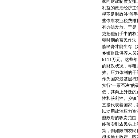
家的财政制度安排
利益的政治经济主
税不足财政补”等
些依靠农业税费维
有办法发放。于是
吏把他们手中的权
朝时期的畜民作法
脂民膏才能生存（姑
乡镇财政供养人员达
5111万元。这
的财政状况，寻租
效。压力体制的干
作为国家最基层行
实行“一票否决”
低，其向上升迁的
性和获利性。乡镇
直接代表着国家，
以动用政治权力资
越政府的职责范围
终落实到农民头上
策，例如限制农民
很多地方政府，既