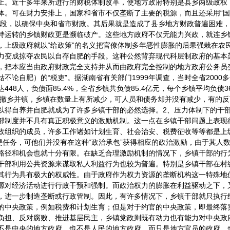
上。近十多年来所进行的财税体制改革，使地方政府特别是县乡两级政权
体。可在财力安排上，国家和省市不仅垄断了主要的税源，而且还采用“
手段，以确保中央和省市财政。其后果就是造成了县乡地方财政普遍困难
持运转的乡镇财政更是濒临破产。这些地方政府不仅无能力兴政，就连乡
，上级政府就以“给政策”的名义把官僚体制多年恶性膨胀的后果强栽在农
力变成掠夺农民以自存自肥的手段。这种公然背弃现代科层制政府的基本
，把本应当由政府财政完全支持并从而由政府完全控制的地方政府公务员
不论自肥）的“税吏”。据湖南省有关部门1999年调查，当时全省2000
448人，负债面85.4%，全省乡镇共负债85.4亿元，每个乡镇平均负债
些年撤乡并镇，乡镇在数量上有所减少，可人员和债务却并没有减少，有的
以得自养并自肥就成为了许多乡镇干部的必然选择。2、压力体制下的干
部制度并不具有真正积极意义的激励机制。这一点在乡镇干部问题上表现
政组织的成员，许多工作诸如计划生育、社会治安、税费征收等等都是上
的硬任务，可他们并没有在这种“政治承包”获得相应的政治激励，由于其人
路径和机会也就十分有限。在缺乏合理激励机制的情况下，乡镇干部的行
干部利用公共资源来谋取私人利益行为也较为普遍。特别是乡镇干部在村
其行为具有极大的权威性。由于政府作为权力资源的垄断机构这一特殊地
源对经济活动进行行政干预和强制。而政治权力的膨胀在利益驱动之下，
，进一步制造垄断或行政管制。因此，有许多情况下，乡镇干部就只执行
的中央政策，例如税费和计划生育；但是对于约官的中央政策，即最终落
负担、反对腐败、推进基层民主，乡镇党政则既有动力也有能力对中央政
不是中央的地方政府，也不是人民的地方政府，而只是地方官员的政府。