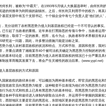
的何长利，被称为“中霸天”。在1993年5月镇人大换届选举时，由何长利
劣迹的何推举为利民镇的副镇长。之后，何长利又利用手中的权力，将其
个基层支部中有五个支部书记、十个镇企业中有七个负责人是“他们的人”
存在，充分说明了农村黑恶势力侵入到基层政权已经是一个不可否认的事实
，已引起了当政者的重视。近年来在打黑除恶的专项斗争中，当政者运用
和整治，取得了一定的效果。然而，迄今为止，执政者和学术界都没有从
和研究这一问题，因此，许多整治措施只能是治标之策。
恶势力侵入农村基层政权的状况和特点、方式和手段、原因和危害，我对
察，并重点调查了湘南某市40个被司法机关确定为黑恶势力控制的村的有
出的基本结论是，目前黑恶势力侵入农村基层政权的情况已十分严重且具
制改革而顺其发展下去，将会产生灾难性的政治后果。(www.yypl.net)
侵入基层政权的方式和原因
入国家政权的路径来分析，可以概括为两种基本模式，即官员的黑恶化和
是指党政官员向黑恶势力蜕变，这种蜕变不仅表现为他们作为黑恶势力的
政行为在方式和性质上已具有黑恶势力的基本特征。而黑恶势力的官员化
通过各种手段和途径进入体制内获取合法外衣，并运用手中掌握的国家权
言，西部地区主要是官员的黑恶化，东部地区更多的是黑恶势力的官员化
我在湘南的调查，目前黑恶势力侵入农村基层政权在方式和手段上主要有