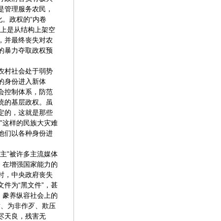
是管理服务农民，
。政权的“内卷
实上是从结构上架空
，并最终丧失对农
的暴力夺取政权预
农村社会处于弱势
的身份进入新体
会控制体系，防范
统的基层政权。虽
定的，这就是那些
”这样的民族大灾难
他们以各种身份进
主”被许多主流媒体
。在增强国家能力的
时，中央政府丧失
件为“黑文件”，甚
，豢养纵容社会上的
横、为非作歹、欺压
尽天良，残害无