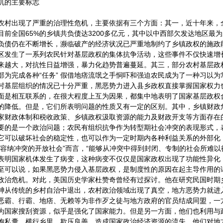
机的主要标志
农村出现了严重的治理性危机，主要依据有三个方面：其一，近十年来，
目前全国65%的乡镇共负债达3200多亿元，其中以中西部欠发达地区最
负债仍在不断增长，濒临破产的经济状况已严重地制约了乡镇政权的施政
区发生了一系列农民针对基层政权的集体抗争活动，这些事件不仅快速增
来越大，对抗性日益增强，暴力化趋势普遍蔓延。其三，部分农村基层政
部为完成各种“任务” 假借地痞流氓之手恫吓和强迫农民成为了一种习以为常
村基层组织的情况已十分严重，黑恶势力进入县乡政权直接掌握国家权力
面是相互联系的，在很大程度上互为因果，都集中地表明了国家基层政权
的降低。但是，它们所表明问题的性质又有一定的区别。其中，乡镇财政
家财政体制和税收政策、乡镇政权汲取资源的能力及财政开支等方面存在
要的是一个政治问题；农民有组织抗争作为转型期社会冲突的表现形式，
它可以破坏社会的稳定性，也可以作为一定时期内各种利益关系的外部化
够容纳冲突的开放社会”而言，“能够从冲突中得到封闭、专制的社会所难以
表明国家机体发生了病变，这种病变不仅仅是国家政权出现了功能性异化
至可以说，如果黑恶势力侵入基层政权，是制度性的原因在起主导作用的
政治危机。对此，美国历史学家杜赞奇曾经有过探讨。他在研究民国时期
绅从传统的乡村自治中退出，农村政治领域出现了真空，地方恶势力就进
恶霸、行霸、地痞、无赖等为非作歹之徒与地方政府的官员结成同盟，一
为国家搜刮资源，似乎是强化了国家能力。但是另一方面，他们也利用与
饱私囊、横行乡里、欺压良善，造成国家政治经济资源的流失。他们对地