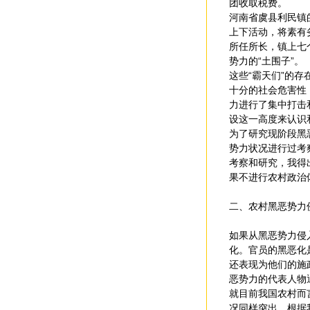
团收取税费。
河南省虞县利民镇
上下活动，将素有
所任所长，镇上七
势力的“土围子”。
这些“霸天们”的
十分的社会危害性
力进行了集中打击
设这一高度来认识
为了研究现阶段黑
势力状况进行过考
考察和研究，我得
果不进行农村政治体
二、农村黑恶势力
如果从黑恶势力侵
化。官员的黑恶化
还表现为他们的施
恶势力的代表人物
就目前我国农村而
况同样突出。根据