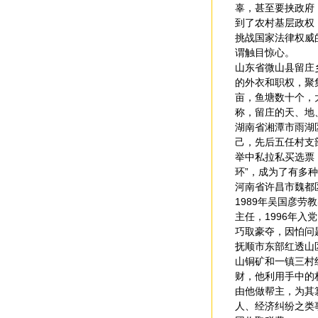
辜，甚至要挟政府
到了农村基层政权
挑战国家法律权威
谓触目惊心。
山东省微山县留庄
的外衣和职权，聚
亩，鱼塘数十个，
称，留庄的天、地
湖南省湘潭市雨湖
己，先后五任村支
举中私拉私买选票
环”，成为了有多
河南省许昌市魏都
1989年吴国彦劳
主任，1996年
巧取豪夺，因怕问题败
抚顺市东部红透山
山铜矿和一镇三村
财，他利用手中的
由他做帮主，为其
人、经济纠纷之类