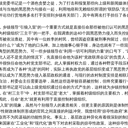
镇党委书记是一个酒色贪婪之徒，为了打击和报复那些向上级和新闻媒体
就与当地的黑恶势力勾接在一起，利用地痞和无赖组织所谓的“联防队”充
并论功行赏地将多名打手安排到乡镇有关部门，其中有两名打手担任了各
，乡镇领导“引狼入室”的一个重要方式就是直接任命那些被他们认可的黑
为村级组织“三主干”的一把手。在我调查的这40个因黑恶势力侵入而失控
而被依法查处。其中有一位姓李的村民，曾经因盗窃案被刑事拘留过，但
怕什么？”成为了他的口头禅。加上他做事心狠手辣，身边也就有了一些
典型的黑恶势力。可一些乡镇领导在“利用一切可利用的力量”的口号下，“
此人还不是党员的情况下，先直接任命他为该村“党政联席会议”的负责人
并很快任命他为村党支部书记。此人掌握村权力后，通过各种野蛮手段压
务而成为了各种“先进”的同时，实际上将执政党的基层组织变成了黑恶势
所以成为了黑恶势力侵入基层政权的通道，与现行的农村制度安排是相联
自治，村委会主任需要选举，虽然这些选举较容易被控制，但终究要履行
支部书记是可以由上级党组织通过任命的方式产生的，这样就为乡镇控制
，在“村三主干”中，村支部书记是“老大”，掌握着村级组织的主要权力，
因此，任命“老大”就更有利用于直接控制村级组织。
狼入室”的现象，虽然与个别领导人的素质相关，但更主要的原因则是体制
夺性财政体制所形成的官民之间直接的利益冲突。我曾经用“掠夺性政府”
取而不为民谋福的功能性异化。事实上，基层政这种异化有着很深刻的制
来国家在“工业化”和“现代化”旗号下对农村采取的掠夺性政策。这种掠夺