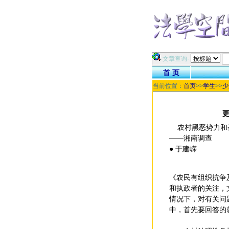
·文章查询·
首 页
当前位置：
首页
>>
学生
>>
少
农村黑恶势力和
――湘南调查
● 于建嵘
《农民有组织抗争
和执政者的关注，
情况下，对有关问
中，首先要回答的