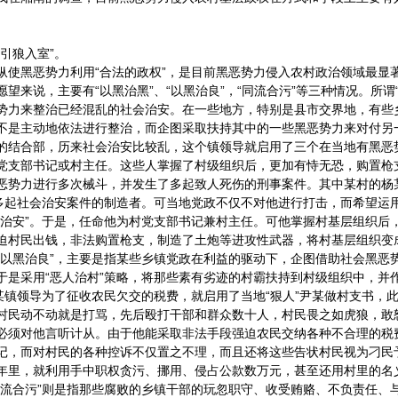
引狼入室”。
纵使黑恶势力利用“合法的政权”，是目前黑恶势力侵入农村政治领域最显
望来说，主要有“以黑治黑”、“以黑治良”，“同流合污”等三种情况。所谓
势力来整治已经混乱的社会治安。在一些地方，特别是县市交界地，有些
不是主动地依法进行整治，而企图采取扶持其中的一些黑恶势力来对付另
的结合部，历来社会治安比较乱，这个镇领导就启用了三个在当地有黑恶
党支部书记或村主任。这些人掌握了村级组织后，更加有恃无恐，购置枪
恶势力进行多次械斗，并发生了多起致人死伤的刑事案件。其中某村的杨
是多起社会治安案件的制造者。可当地党政不仅不对他进行打击，而希望运
会治安”。于是，任命他为村党支部书记兼村主任。可他掌握村基层组织后
迫村民出钱，非法购置枪支，制造了土炮等进攻性武器，将村基层组织变
“以黑治良”，主要是指某些乡镇党政在利益的驱动下，企图借助社会黑恶
于是采用“恶人治村”策略，将那些素有劣迹的村霸扶持到村级组织中，并
如某镇领导为了征收农民欠交的税费，就启用了当地“狠人”尹某做村支书，
村民动不动就是打骂，先后殴打干部和群众数十人，村民畏之如虎狼，敢
必须对他言听计从。由于他能采取非法手段强迫农民交纳各种不合理的税
记，而对村民的各种控诉不仅置之不理，而且还将这些告状村民视为刁民
年里，就利用手中职权贪污、挪用、侵占公款数万元，甚至还用村里的名
同流合污”则是指那些腐败的乡镇干部的玩忽职守、收受贿赂、不负责任、