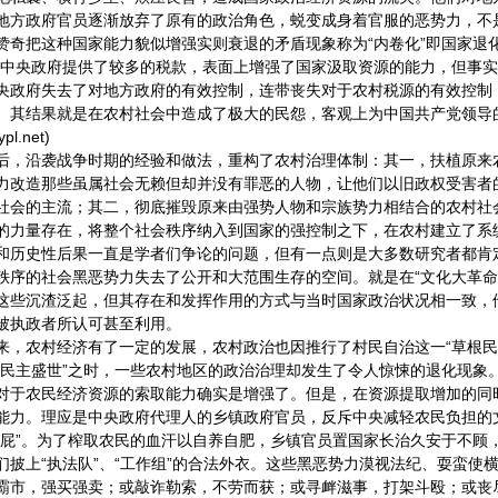
地方政府官员逐渐放弃了原有的政治角色，蜕变成身着官服的恶势力，不
赞奇把这种国家能力貌似增强实则衰退的矛盾现象称为“内卷化”即国家退化
给中央政府提供了较多的税款，表面上增强了国家汲取资源的能力，但事
央政府失去了对地方政府的有效控制，连带丧失对于农村税源的有效控制
。其结果就是在农村社会中造成了极大的民怨，客观上为中国共产党领导
l.net)
后，沿袭战争时期的经验和做法，重构了农村治理体制：其一，扶植原来
力改造那些虽属社会无赖但却并没有罪恶的人物，让他们以旧政权受害者
社会的主流；其二，彻底摧毁原来由强势人物和宗族势力相结合的农村社
的力量存在，将整个社会秩序纳入到国家的强控制之下，在农村建立了系
和历史性后果一直是学者们争论的问题，但有一点则是大多数研究者都肯
秩序的社会黑恶势力失去了公开和大范围生存的空间。就是在“文化大革命
这些沉渣泛起，但其存在和发挥作用的方式与当时国家政治状况相一致，
被执政者所认可甚至利用。
来，农村经济有了一定的发展，农村政治也因推行了村民自治这一“草根民
“民主盛世”之时，一些农村地区的政治治理却发生了令人惊悚的退化现象
对于农民经济资源的索取能力确实是增强了。但是，在资源提取增加的同
能力。理应是中央政府代理人的乡镇政府官员，反斥中央减轻农民负担的文
狗屁”。为了榨取农民的血汗以自养自肥，乡镇官员置国家长治久安于不顾
们披上“执法队”、“工作组”的合法外衣。这些黑恶势力漠视法纪、耍蛮使
霸市，强买强卖；或敲诈勒索，不劳而获；或寻衅滋事，打架斗殴；或丧