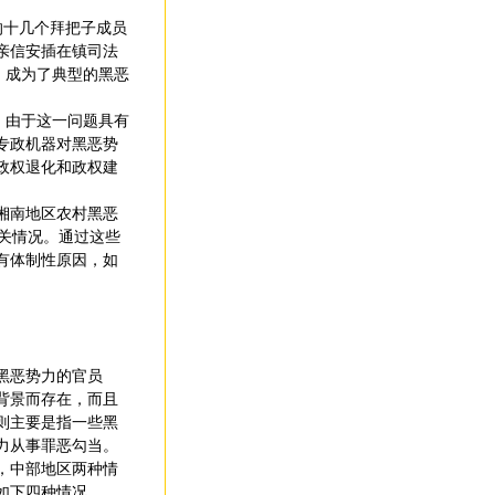
的十几个拜把子成员
亲信安插在镇司法
，成为了典型的黑恶
。由于这一问题具有
专政机器对黑恶势
政权退化和政权建
湘南地区农村黑恶
关情况。通过这些
有体制性原因，如
黑恶势力的官员
背景而存在，而且
则主要是指一些黑
力从事罪恶勾当。
，中部地区两种情
如下四种情况。