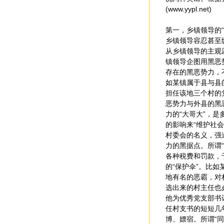
(www.yypl.net)
第一，乡镇领导的“
乡镇领导容忍甚至
从乡镇领导的主观愿
镇领导企图用黑恶
存在的黑恶势力，
如某镇属于县与县
担任该地三个村的
恶势力与外县的黑
力的“大哥大”，
的影响来“维护社
村委会的名义，强
力的黑据点。所谓
各种税费和罚款，
的“保护伞”。比
地有名的恶霸，对
选出来的村主任也
他为优秀党支部书
任村支书的短短几
博、嫖宿。所谓“