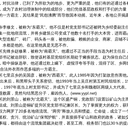
，对抗法律，已到了为所欲为的地步。更为严重的是，他们有的还通过各
，成为了农村治理体制中的组成部分，他们凭借基层政权和打手们的力量
的一方霸主，其结果是“民怨沸腾”而导致国本动摇。近年来，各地公开揭
乡李修文，被称为“东霸天”。他不仅是村党支部书记还被聘为乡经委副主
集一批地痞流氓，并将乡建筑公司变成了他数十名打手的大本营，进而霸占
大型造船厂、砖厂、码头各一座，被他欺骗、赖账的企业、商家、店铺不
、水都是他的。在这里他真是无恶不作。
区先锋乡赵修果，被称为“南霸天”。他通过不正当的手段当选为村主任后
部书记被迫辞职，致使该村基层党组织长期处于瘫痪状态。赵为保住自己的
，暗中操纵选举。他还通过欺上瞒下、虚报浮夸等手段，混得了区、乡两
种合法外衣而作恶多端的一方霸主。
区七里店乡的吴国彦，被称为“西霸天”。此人1985年因为打架故意伤害他
教出来后，和黑帮头子关系密切。他1993年当上吴庄村第五村民组组长，1
入党，1997年底当上村支部书记，并成为了七里店乡和魏都区两级人大代表
露，竟然勾结黑恶分子，雇凶伤人。(www.yypl.net)
区的刘景山，被称为“北霸天”。这个区盛产铜，党政部门设置以矿山为主
组成。刘景山是铜矿提升区党支部书记兼区长。为了掌握更大的权力，获
权力网罗了20多名地痞流氓、“两劳”释放人员和惯盗、亡命徒，成立了一个
篡权、贪污、统治矿山“保驾护航”，并直接插手矿山和政府的政务，诸如
事端，都得由这个流氓集团裁决处理，甚至工商、税务部门也以30％的提