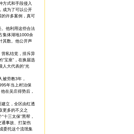
种方式和手段侵入
，成为了可以公开
露的许多案例，真可
任。他利用这些合法
集体湖地1000余
计其数。他公开声
，营私结党，排斥异
“宝座”，在换届选
级人大代表的“光
人被劳教3年，
995年当上村治保
。他在吴庄得势后，
而建立，全区由红透
取更多的不义之
“十三太保”黑帮，
交通事故、打架伤
成委托这个流氓集