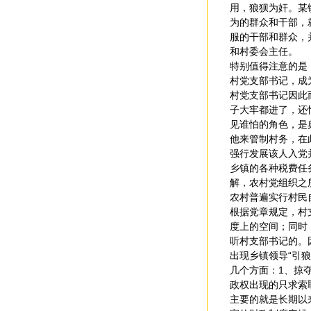
用，狼狈为奸。某
为的群众和干部，
服的干部和群众，
和村委会主任。
特别值得注意的是
村党支部书记，成
村党支部书记因此
子大牢都进了，还
见谁怕的角色，是
他来管制村务，在
强行发展该人入党
乡镇的各种税费任
解，农村党组织之
农村普遍实行村民
根据党章规定，村
度上的空间；同时
听村支部书记的。
出现乡镇领导“引
几个方面：1、掠
政权出现的只求索
主要的就是长期以