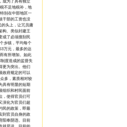
，成为了具有独立
国税不足地税补，地
，特别在中部地区一
镇干部的工资也没
民的头上，让冗员庸
架构、类似封建王
变成了必须搜刮民
多个乡镇，平均每个
363万元，最多的达
反而有所增加。如此
部制度造成的监督失
得更为突出。他们
级政府规定的可以
数众多，素质相对较
为具有明显的短期
级组织和村民面前
位，使得官员们可
又演化为官员们超
约民的政策，即最
实到官员自身的政
府阳奉阴违。目前
也就是说，目前的