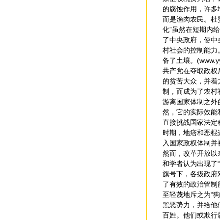
的腐蚀作用，许多
而是渔肉农民。杜
化”虽然在短期内
了中央政府，使中
村社会的控制能力
备了土壤。(www.yyp
共产党在夺取政权
的贫苦大众，并着
制，而成为了农村
游离国家体制之外
然，它的实际效能
直接挑战国家法定
时期，地痞和恶棍
入国家政权体制并
然而，改革开放以
和学者认为出现了
旗号下，各级政府
了有效的政治管制
至轻蔑地斥之为“
黑恶势力，并给他
百姓。他们或欺行