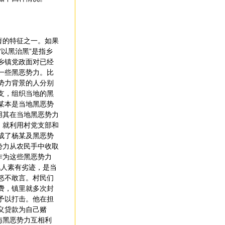
著的特征之一。如果
“以黑治黑”是指乡
乡镇党政面对已经
一些黑恶势力。比
势力背景的人分别
支，组织当地的黑
某本是当地黑恶势
用其在当地黑恶势力
，就利用村党支部和
成了杨某及黑恶势
势力从农民手中收取
作为这些黑恶势力
此人素有劣迹，是当
怒不敢言。村民们
费，镇里就多次封
予以打击。他在担
义贷款为自己赌
与黑恶势力互相利