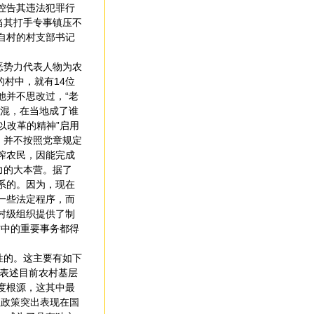
控告其违法犯罪行
当其打手专事镇压不
自村的村支部书记
恶势力代表人物为农
的村中，就有14位
他并不思改过，“老
混混，在当地成了谁
以改革的精神”启用
，并不按照党章规定
榨农民，因能完成
力的大本营。据了
系的。因为，现在
一些法定程序，而
村级组织提供了制
村中的重要事务都得
性的。这主要有如下
来表述目前农村基层
度根源，这其中最
性政策突出表现在国