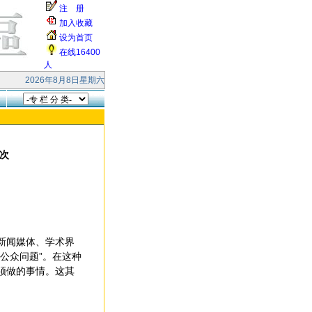
注 册
加入收藏
设为首页
在线16400
人
！ 本站受到大量的无效smtp连接和垃圾邮件的攻击，响应缓慢，请各位网友见
2026年8月8日星期六
次
新闻媒体、学术界
公众问题”。在这种
须做的事情。这其