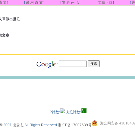
该 文
］ ［
采 用 该 文
］ ［
发 表 评 论
］ ［
文章下载
］ ［
关
文章做出批注
篇文章
IP计数:
浏览计数:
湘公网安备 43010402
©
2001
凌云志
All Rights Reserved
湘ICP备17007639号