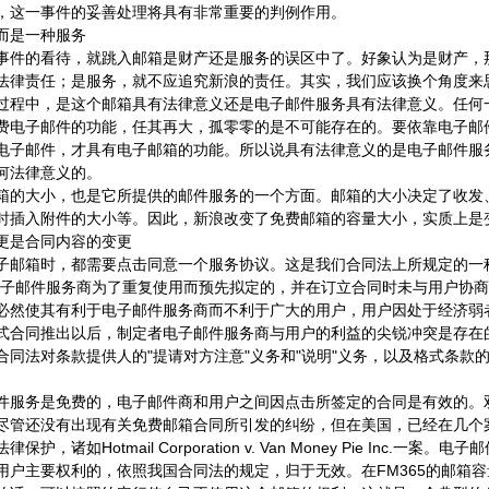
，这一事件的妥善处理将具有非常重要的判例作用。
而是一种服务
事件的看待，就跳入邮箱是财产还是服务的误区中了。好象认为是财产，
法律责任；是服务，就不应追究新浪的责任。其实，我们应该换个角度来
过程中，是这个邮箱具有法律意义还是电子邮件服务具有法律意义。任何
费电子邮件的功能，任其再大，孤零零的是不可能存在的。要依靠电子邮
电子邮件，才具有电子邮箱的功能。所以说具有法律意义的是电子邮件服
何法律意义的。
箱的大小，也是它所提供的邮件服务的一个方面。邮箱的大小决定了收发
时插入附件的大小等。因此，新浪改变了免费邮箱的容量大小，实质上是
更是合同内容的变更
子邮箱时，都需要点击同意一个服务协议。这是我们合同法上所规定的一
电子邮件服务商为了重复使用而预先拟定的，并在订立合同时未与用户协
必然使其有利于电子邮件服务商而不利于广大的用户，用户因处于经济弱
式合同推出以后，制定者电子邮件服务商与用户的利益的尖锐冲突是存在
合同法对条款提供人的"提请对方注意"义务和"说明"义务，以及格式条款
件服务是免费的，电子邮件商和用户之间因点击所签定的合同是有效的。
尽管还没有出现有关免费邮箱合同所引发的纠纷，但在美国，已经在几个
，诸如Hotmail Corporation v. Van Money Pie Inc.一案
用户主要权利的，依照我国合同法的规定，归于无效。在FM365的邮箱