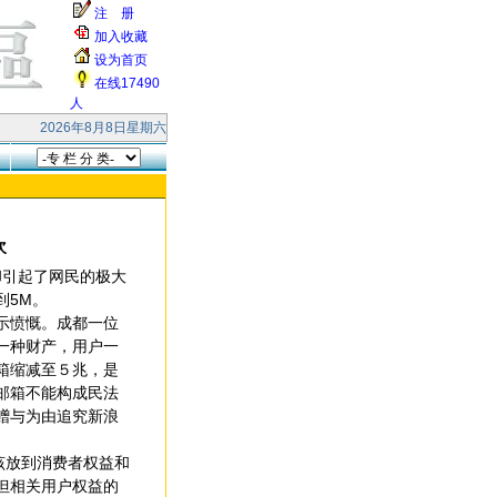
注 册
加入收藏
设为首页
在线17490
人
康、阖家快乐！ 本站受到大量的无效smtp连接和垃圾邮件的攻击，响应缓慢，
2026年8月8日星期六
次
，却引起了网民的极大
到5M。
示愤慨。成都一位
一种财产，用户一
箱缩减至５兆，是
邮箱不能构成民法
赠与为由追究新浪
该放到消费者权益和
但相关用户权益的