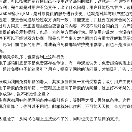
的话，可以按照约定行使自己不使用这个邮箱的权利，这就是一个典型的
权利，完全就是对用户不负责任，出了什么问题，用户只能忍气吞声，选
从50M缩小到5M，是对原提供的服务进行变更，也就是对其与用户签定
规定，变更合同必须经过双方协商一致，才能变更，并且要在原来合同的
过对方同意，无正当理由擅自变更合同内容，不仅不能对合同的另一方产
浪提前的公示和提醒，也是一方的单方面的行为。即使用户反对，也没有
件下可以不经过双方协商，那是合同当事人对合同内容有重大误解和显示
。尽管目前过多的用户，造成新浪免费邮箱维护费用剧增，但也不是法律
况。
市场竞争秩序，也需要制止这种行为
电子邮箱到底是不是免费还存在争论。有一种观点认为，免费邮箱实质上
。通过免费电子邮箱吸引了用户，提高了网站的访问量，才能吸引广告，
跃成为我国免费邮箱的老大，其实服务质量一直倍受指责，吸引用户主要
用了新浪的免费邮箱，一定程度上提高了新浪的访问量，这是好不怀疑的。
水成5M，岂不有欺诈之嫌？
多商家都用好的优厚的条件去吸引客户，等到手之后，再降低条件。这样
说容量降了，你可以不用吧。邮箱就好比住所，不可能天天换，长期的宣
太危险了！从网民心理上是接受不了的，同时也失去了法律的支持。