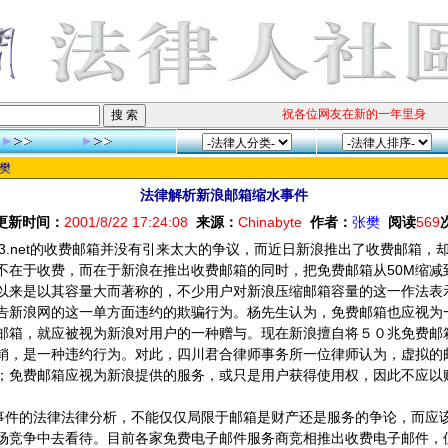
祝各位网友在新的一年里身体健
樊
法律解析新浪邮箱缩水事件
更新时间：
2001/8/22 17:24:08
来源：
Chinabyte
作者：
张樊
阅读
569
163.net的收费邮箱并没有引来太大的争议，而近日新浪推出了收费邮箱
不在于收费，而在于新浪在推出收费邮箱的同时，把免费邮箱从50M缩减
以来是以其容量大而著称的，不少用户对新浪压缩邮箱容量的这一作法表
告新浪网的这一单方面违约的欺骗行为。杨先生认为，免费邮箱也应视为
邮箱，就应被视为新浪对用户的一种赠与。现在新浪擅自将５０兆免费邮
销，是一种违约行为。对此，四川君合律师事务所一位律师认为，虚拟的
；免费邮箱应视为新浪提供的服务，或只是用户获得使用权，因此不应以
"事件的法律法律分析，不能仅仅局限于邮箱是财产还是服务的争论，而应
场竞争中去看待。目前各家免费电子邮件服务商竞相推出收费电子邮件，