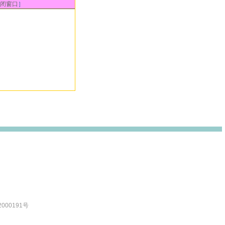
闭窗口
］
000191号