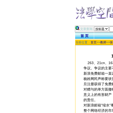
·文章查询·
首 页
当前位置：
首页
>>
教师
>>
张
263、21cn、
争议。争议的主要
新浪免费邮箱一直
杨姓网民声称要状
旦注册获得了免费
对赠与的单方面撤
意义上的有形财产
的责任。
对新浪邮箱"缩水
整个网络经济的市