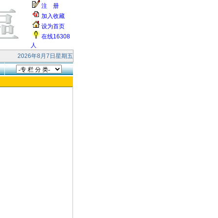
注 册
加入收藏
设为首页
在线16308
人
快乐！ 本站受到大量的无效smtp连接和垃圾邮件的攻击，响应缓慢，请各位网友
2026年8月7日星期五