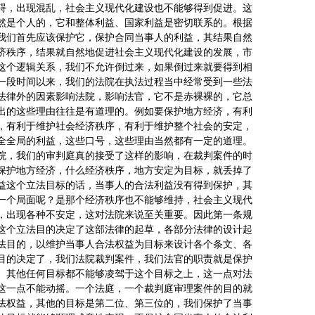
碍，出现混乱，社会主义现代化建设也不能够得到促进。这
然是个人的，它和整体利益、国家利益是密切联系的。根据
我们首先应该保护它，保护合同当事人的利益，其结果自然
济秩序，结果就自然地促进社会主义现代化建设的发展，市
这个逻辑关系，我们不允许倒过来，如果倒过来就要得到相
一段时间以来，我们的法院在执法过程当中经常受到一些法
法律外的因素影响法院，影响法官，它不是赤裸裸的，它总
出的这些理由往往是有道理的。例如要保护地方经济，有利
，有利于维护社会经济秩序，有利于维护整个社会的安定，
全全局的利益，这些口号，这些理由当然都有一定的道理。
院，我们的审判庭真的接受了这样的影响，在裁判案件的时
保护地方经济，什么经济秩序，地方安定为目标，就丢掉了
益这个立法目标的话，当事人的合法利益没有得到保护，其
一个局面呢？是那个经济秩序也不能够维持，社会主义现代
，出现各种不安定，这对法院来说至关重要。因此第一条规
这个立法目的决定了这部法律的起草，各部分法律的设计起
法目的，以维护当事人合法权益为目标来设计各个条文、各
目的决定了，我们法院裁判案件，我们法官的职责就是保护
。其他任何目标都不能够凌驾于这个目标之上，这一点对法
这一点不能动摇。一个法庭，一个裁判庭审理案件的目的就
法权益，其他的目标是第二位、第三位的，我们保护了当事