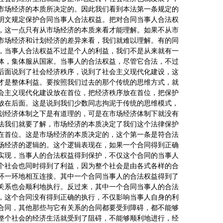
市场经济的本质所决定的。因此我们看到本法第一条规定的
明文规定保护合同当事人合法权益。把对合同当事人合法权
，这一点只有从市场经济的本质来看才能理解。如果不从市
市场经济和计划经济的差异来看，我们就难以理解。有的同
，当事人合法权益不过是个人的利益，我们不是从来就有一
体，集体服从国家。当事人的合法权益，尽管它合法，不过
后面说到了社会经济秩序，说到了社会主义现代化建设，这
才是整体利益。要按照我们过去的那个传统的思维方式，就
会主义现代化建设放在首位，把经济秩序放在首位，把保护
放在后面。这是说到我们少数同志拘泥于传统的思维模式，
划经济体制之下是有道理的，可是在市场经济体制下就没有
法我们就要了解，市场经济的本质决定了我们这个法律保护
在首位。这是市场经济的本质决定的，这个第一条是符合法
场经济的逻辑的。这个逻辑表现在，如果一个合同得到正确
实现，当事人的合法权益得到保护，不仅这个合同的当事人
个社会也同时得到了利益，因为整个社会是由各式各样的合
环一环地相互连接。其中一个合同当事人的合法权益得到了
关系也会顺利地执行。反过来，其中一个合同当事人的合法
，这个合同没有得到正确的执行，不仅影响当事人自身的利
合同，其他那些与它有关系的合同都要受到障碍，都不能够
整个社会的经济生活就受到了阻碍，不能够顺利地进行，经