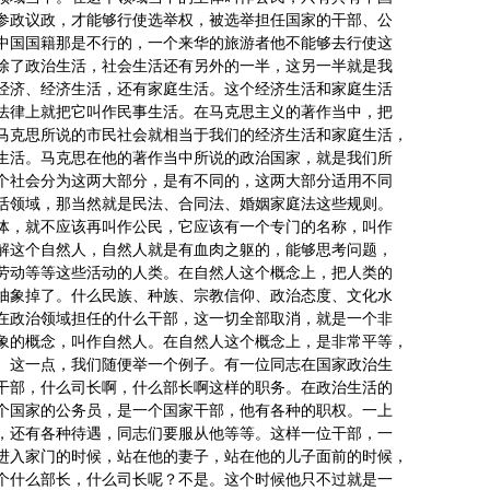
参政议政，才能够行使选举权，被选举担任国家的干部、公
中国国籍那是不行的，一个来华的旅游者他不能够去行使这
除了政治生活，社会生活还有另外的一半，这另一半就是我
经济、经济生活，还有家庭生活。这个经济生活和家庭生活
法律上就把它叫作民事生活。在马克思主义的著作当中，把
马克思所说的市民社会就相当于我们的经济生活和家庭生活，
生活。马克思在他的著作当中所说的政治国家，就是我们所
个社会分为这两大部分，是有不同的，这两大部分适用不同
活领域，那当然就是民法、合同法、婚姻家庭法这些规则。
体，就不应该再叫作公民，它应该有一个专门的名称，叫作
解这个自然人，自然人就是有血肉之躯的，能够思考问题，
劳动等等这些活动的人类。在自然人这个概念上，把人类的
抽象掉了。什么民族、种族、宗教信仰、政治态度、文化水
在政治领域担任的什么干部，这一切全部取消，就是一个非
象的概念，叫作自然人。在自然人这个概念上，是非常平等，
。这一点，我们随便举一个例子。有一位同志在国家政治生
干部，什么司长啊，什么部长啊这样的职务。在政治生活的
个国家的公务员，是一个国家干部，他有各种的职权。一上
，还有各种待遇，同志们要服从他等等。这样一位干部，一
进入家门的时候，站在他的妻子，站在他的儿子面前的时候，
个什么部长，什么司长呢？不是。这个时候他只不过就是一