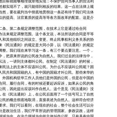
他目标就能够顺理成章地实现；不保护合同当事人的合法利
然都实现不了，就只能得到相反的结果。这一点在法律上规
当然，要在裁判当中彻底地贯彻这一条还有待于我们司法体
位的提高、法官素质的提高等等各方面改革的配套。这是介
二条。第二条规定调整范围，在技术上它是通过给合同
办法来规定调整范围。这个条文说，本法所说的合同是平等
人和其他组织之间设立、变更、终止民事权利义务关系的协
来《民法通则》的规定是大同小异，以《民法通则》的规定
调整。我们现在来学习这一条，有三个要点要注意。一个，
中，把原来所说的公民改为自然人。我们过去的法律当中，
私法，一讲到主体都叫公民。在制定《民法通则》的时候，
来民法上的主体不应该叫公民。为什么不应该叫公民呢？因
人民共和国国籍的人，有中国的国籍才叫公民。那些来华的
、外国机构驻华工作人员他们是外国的公民，但是在中国的
合同、履行合同，有的时候还要起诉应诉，如果从公民的角
公民，因此提出应该叫作自然人。这个意见《民法通则》没
，在《民法通则》上，在公民后面用了一个括号写上了自然
公民的概念彻底地取消，直接表述为自然人。这样符合经济
要求。我们可以看到，在现在的社会，整个社会生活可以分
分是政治生活，我们平常所说的管理国家、参政议政，这样
领域当中。在这个领域当中的主体叫作公民，只有具有中国