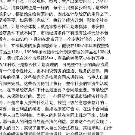
品，生产什么，什么规格、型号，生产出来卖给谁，乃至价
规定。消费领域也是一样的。每个月消费多少粮食，这些粮
粮多少，都是预先给你安排的。因此在计划经济的条件之下，
至关重要。如果我们完成了、执行了经济计划，那整个社会
运转。计划经济体制，就是靠指令性计划来指挥、来安排、
经济条件下就不同了。市场经济条件下有没有这样无所不包
没有。在1998年７月初在北京开了一个专家讨论会，讨论
会上，立法机关的负责同志介绍，他说在1997年我国按照指
品是11种，1998年按照指令性计划来管理的商品在10种以
了，我们现在这个市场经济中，商品的种类至少在数万种，
仅10种以下是指令性计划管理的。可见整个社会的商品流通
有一个指令性计划，更不用说劳务的流通、服务的提供。商
服务的提供，这些都完全是按照合同来进行的。当事人自愿
合同来完成。这些合同得到了执行，整个社会的经济生活就
此，在市场经济条件下什么最重要？合同最重要。市场经济
接、来保障执行的。因此，一些经济学家说市场经济社会是
同，不是当事人按照什么计划、按照上级的意志来签订的，
需要、自己利益的考虑，自愿地来签订合同。在这个合同当
当事人自己的利益。当事人的利益在合同上规定下来，法律
，那当事人的利益当然是合法的利益。如果这个合同实现了，
事人的目的，实现了当事人自己的合法权益。其结果呢，由于
社会的经济生活就能够正常地运转，社会经济也就发展了，