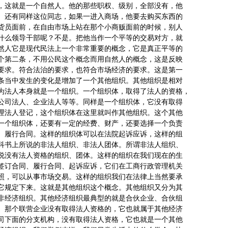
，这就是一个自然人。他的那些职权、级别，全部没有，他
。还有同样这位同志，如果一进入商场，他要去购买东西的
货员面前，在自由市场上站在那个小商贩面前的时候，别人
什么领导干部呢？不是。把他当作一个平等的交易对方，就
然人它是现代民法上一个非常重要的概念，它是真正平等的
个第二条，不用公民这个概念而用自然人的概念，这是反映
要求。符合法治的要求，也符合市场经济的要求。这是第一
条当中发生的变化是增加了一个其他组织。其他组织是相对
为法人本身就是一个组织。一个组织体，取得了法人的资格，
公司法人、企业法人等等。同样是一个组织体，它没有取得
理法人登记，这个组织体在这里就叫作其他组织。这个其他
一个组织体，还要有一定的经费、财产，还要选择一个负责
、履行合同。这样的组织体可以在法院起诉应诉，这样的组
科书上所说的非法人组织、非法人团体。所谓非法人组织、
说没有法人资格的组织、团体。这样的组织在我们现在的生
签订合同、履行合同、起诉应诉，它们在工商行政管理机关
照，可以从事市场交易。这样的组织我们在法律上当然要承
它规定下来。这就是其他组织这个概念。其他组织又分为其
非经济组织。其他经济组织最典型的就是合伙企业、合伙组
。那个联营企业没有取得法人资格的，它也就属于其他经济
司下面的分支机构，没有取得法人资格，它也就是一个其他