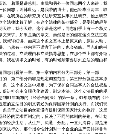
所以，着重是讲总则。由我和另外一位同志两个人来讲，我
一位同志，叫韩世远，是我带的博士，他已经毕业两年，取
年，在我所在的研究所民法研究室从事民法研究。他是研究
这个法律比较了解，在这个法律的某些部分，是委托他起草
明天讲，我今天讲。这个课是这样，同志们手上有一个释义，
条文来讲。如果是新的条文、虽然是旧的但在这次立法过程
，我就详细讲。如果这个条文基本上是原来的，原封未动，
讲。当然有一些内容不适宜于讲的，也会省略。同志们的书
法的过程、立法理由和立法指导思想，在那个书上都有介绍，
讲。我在讲条文的时候，有的时候顺带要讲到立法的理由和
请同志们看第一章。第一章的内容分为三部分，第一部
目的，第二部分内容是规定调整范围，第三部分就是基本原
一条，这个条文当中规定，为了保护合同当事人的合法权益，
，促进社会主义现代化建设，制定本法。这个立法目的的规
想到81年颁布的《经济合同法》的第一条，81年颁布的《经
规定的立法目的明文表述为保障国家计划的执行。而我们现
一条关于立法目的丝毫没有提到保障国家计划的执行，这反
场经济的要求而制定的，反映了不同的体制的差别。在计划
会的经济生活，从生产、流通、分配，一直到消费，都是按
划来执行的。那个指令性计划对一个企业的生产安排得非常