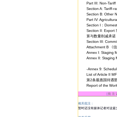
Part III: Non-
Section A: Tari
Section B: Othe
Part IV: Agricu
Section I：Dom
Section II: Exp
算与数量削减承诺
Section III: C
Attachment 
Annex I: Staging
Annex II: Stagi
-Annex 9: Schedul
List of Artic
第2条最惠国待遇
Report of the W
［
批 注 
相关批注：
暂时还没有媒体记者对这篇