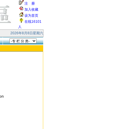
注 册
加入收藏
设为首页
在线16101
人
快乐！ 本站受到大量的无效smtp连接和垃圾邮件的攻击，响应缓慢，请各位网友
2026年8月8日星期六
ion