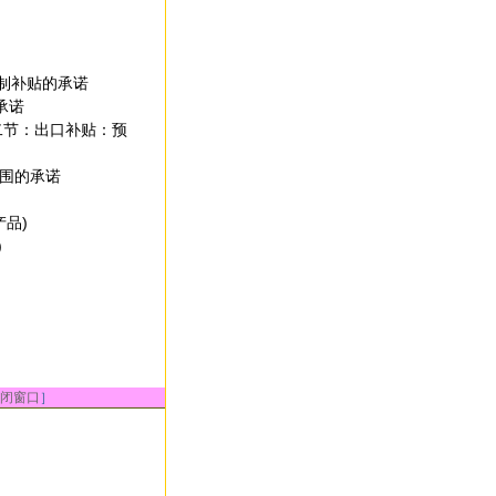
农产品：限制补贴的承诺
量承诺
ments 第二节：出口补贴：预
口补贴范围的承诺
农产品)
)
闭窗口
］