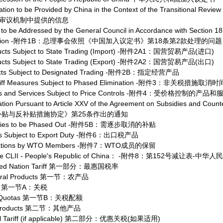
ation to be Provided by China in the Context of the Transitional Rev
性审议机制中提供的信息
to be Addressed by the General Council in Accordance with Section 18
 Accession -附件1B：总理事会依照《中国加入议定书》第18条第2款处理的问题
ducts Subject to State Trading (Import) -附件2A1：国营贸易产品(进口)
ducts Subject to State Trading (Export) -附件2A2：国营贸易产品(出口)
ucts Subject to Designated Trading -附件2B：指定经营产品
ariff Measures Subject to Phased Elimination -附件3：非关税措施取消
ucts and Services Subject to Price Controls -附件4：受价格控制的产品和
ation Pursuant to Article XXV of the Agreement on Subsidies and Coun
补贴与反补贴措施协定》第25条作出的通知
sidies to be Phased Out -附件5B：需逐步取消的补贴
cts Subject to Export Duty -附件6：出口税产品
ervations by WTO Members -附件7：WTO成员的保留
dule CLII - People's Republic of China： -附件8：第152号减让表-中
avored Nation Tariff 第一部分：最惠国税率
cultural Products 第一节：农产品
riffs 第一节A：关税
ariff Quotas 第一节B：关税配额
her Products 第二节：其他产品
ential Tariff (if applicable) 第二部分：优惠关税(如果适用)