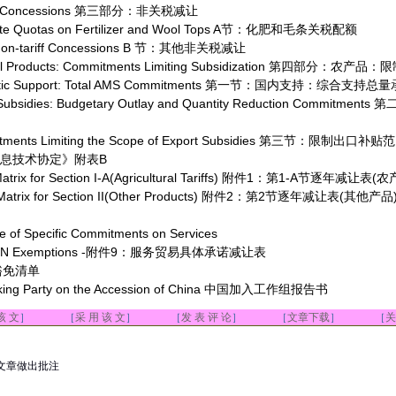
Tariff Concessions 第三部分：非关税减让
ff-rate Quotas on Fertilizer and Wool Tops A节：化肥和毛条关税配额
r Non-tariff Concessions B 节：其他非关税减让
ltural Products: Commitments Limiting Subsidization 第四部分：
estic Support: Total AMS Commitments 第一节：国内支持：综合支持总
ort Subsidies: Budgetary Outlay and Quantity Reduction Commit
ommitments Limiting the Scope of Export Subsidies 第三节：限制出
B 《信息技术协定》附表B
 Matrix for Section I-A(Agricultural Tariffs) 附件1：第1-A节逐年减让表(
ng Matrix for Section II(Other Products) 附件2：第2节逐年减让表(其他产品
e of Specific Commitments on Services
le II MFN Exemptions -附件9：服务贸易具体承诺减让表
豁免清单
orking Party on the Accession of China 中国加入工作组报告书
该 文
］ ［
采 用 该 文
］ ［
发 表 评 论
］ ［
文章下载
］ ［
关
文章做出批注