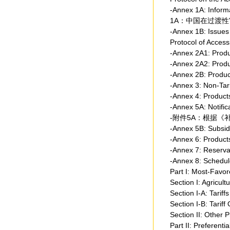
-Annex 1A: Inform
1A：中国在过渡
-Annex 1B: Issues 
Protocol of
-Annex 2A1: Pro
-Annex 2A2: Pro
-Annex 2B: Prod
-Annex 3: Non-T
-Annex 4: Prod
-Annex 5A: Notific
-附件5A：根据《
-Annex 5B: Sub
-Annex 6: Produ
-Annex 7: Res
-Annex 8: Sche
Part I: Most-F
Section I: Agri
Section I-A: Ta
Section I-B: T
Section II: Ot
Part II: Prefer