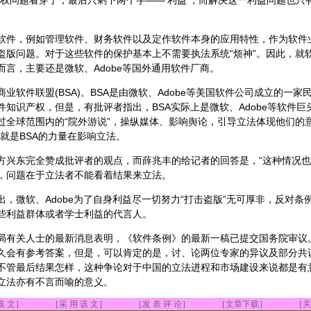
问题看穿了，最后只剩下两个字——‘利益’，而解决这一利益问题也只有
。
，例如管理软件、财务软件以及定作软件本身的应用特性，作为软件
盗版问题。对于这些软件的保护基本上不需要执法系统“烦神”。因此，就
而言，主要还是微软、Adobe等国外通用软件厂商。
件联盟(BSA)。BSA是由微软、Adobe等美国软件公司成立的一家民
件知识产权，但是，有批评者指出，BSA实际上是微软、Adobe等软件巨
过全球范围内的“院外游说”，操纵媒体、影响舆论，引导立法体现他们的
就是BSA的力量在影响立法。
东完全赞成批评者的观点，而薛兆丰的给记者的回答是，“这种情况也
，问题在于立法者不能看着结果来立法。
微软、Adobe为了自身利益尽一切努力“打击盗版”无可厚非，反对条
些利益群体或者学士利益的代言人。
关人士的最新消息表明，《软件条例》的最新一稿已提交国务院审议
久会有参考答案，但是，可以肯定的是，讨、论两位专家的异议及部分共
不管最后结果怎样，这种争论对于中国的立法进程和市场建设来说都是有
立法亦有不言而喻的意义。
该 文
］ ［
采 用 该 文
］ ［
发 表 评 论
］ ［
文章下载
］ ［
关