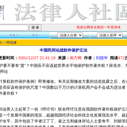
祝各位网友在新的一年里身体健康、
人
>>
劳动者
中国民间论战软件保护立法
更新时间：
2001/12/27 21:41:19
来源：
南方网
作者：
刘国华
阅读
472
要不要有“度”？中国应不应该超世界水平地保护软件著作权？薛兆丰、
法辩论
机软件保护条例》即将修改。有关近期修改方案的信息批露之后，在
是否应该有保护的尺度？中国数以千万计的计算机用户会不会成为违法者
件著作权？
界人士起草了一份《呼吁书》联名呼吁注意在我国软件著作权保护立
是一个发展中国家的现实，超越我国经济社会科技文化发展现实水平、超
护水平。其中包括了学者汪丁丁、崔之元和媒体评论人士姜奇平、刘韧等