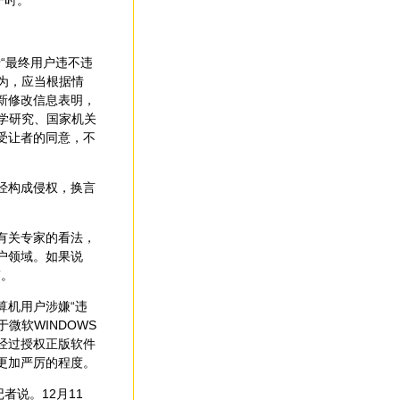
一时。
“最终用户违不违
为，应当根据情
新修改信息表明，
科学研究、国家机关
受让者的同意，不
经构成侵权，换言
有关专家的看法，
户领域。如果说
”。
机用户涉嫌“违
微软WINDOWS
经过授权正版软件
更加严厉的程度。
者说。12月11