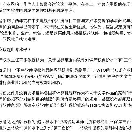
IT产业界的十几位人士曾聚会讨论这一事件。在会上，方兴东重提他在反
反对将软件的最终界延伸到所有最终用户。
访了两年前在中央电视台的经济节目中曾与方兴等交锋的学者薛兆丰
保护的问题早已清楚了，不想现在又被重新提起。他认为，应当规定所有
无论是制作、生产、销售，还是购买使用未经授权的软件，包括最终用户都
的问题就是执法难度。
该超世界水平？
系主任寿步教授认为，关于世界范围内软件知识产权保护水平有“三个
指，“不将软件侵权的最终界限延伸到最终用户”。WTO的《知识产权协议
识产权组织版权条约》(简称WCT)确定的最终界限为：计算机程序作为文
进行商业性出租的专有权即出租权。
文件并没有要求世界各国将计算机程序作为不同于文学作品的某种“特
保护必须不分对象和目的地延伸到所有最终用户的规定，甚至没有必须延
《软件条例》所确定的软件知识产权的保护标准与TRIPS协议和WCT基
见之所以被称为“超世界水平”或者说是延伸到所有最终用户的“第三台
也只是将软件保护水平上升到“第二台阶”——将软件侵权的最终界限延伸