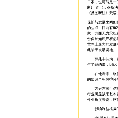
二家，也可能是一
断)，而《反垄断
《反垄断法》荒谬
保护与发展之间如
的焦点，目前有9
家一方面无力承担
份保护知识产权必
世界上最大的发展
此陷于被动境地。
薛兆丰认为，发达
年半载的事，因此
在他看来，软件行
的知识产权保护环
方兴东援引信息产
行业明显缺乏基本
件业角度来说，软
影响利益格局