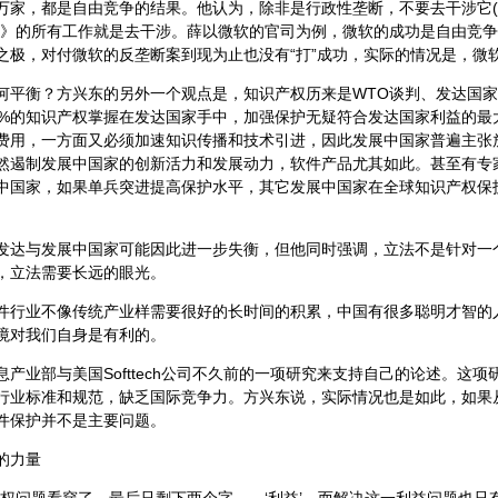
万家，都是自由竞争的结果。他认为，除非是行政性垄断，不要去干涉它
法》的所有工作就是去干涉。薛以微软的官司为例，微软的成功是自由竞
之极，对付微软的反垄断案到现为止也没有“打”成功，实际的情况是，微
何平衡？方兴东的另外一个观点是，知识产权历来是WTO谈判、发达国
0%的知识产权掌握在发达国家手中，加强保护无疑符合发达国家利益的最
费用，一方面又必须加速知识传播和技术引进，因此发展中国家普遍主张
然遏制发展中国家的创新活力和发展动力，软件产品尤其如此。甚至有专
中国家，如果单兵突进提高保护水平，其它发展中国家在全球知识产权保
与发展中国家可能因此进一步失衡，但他同时强调，立法不是针对一
，立法需要长远的眼光。
业不像传统产业样需要很好的长时间的积累，中国有很多聪明才智的
境对我们自身是有利的。
业部与美国Softtech公司不久前的一项研究来支持自己的论述。这项
行业标准和规范，缺乏国际竞争力。方兴东说，实际情况也是如此，如果
件保护并不是主要问题。
的力量