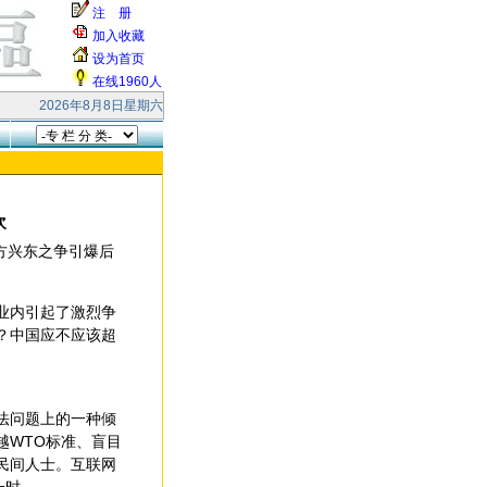
注 册
加入收藏
设为首页
在线1960人
阖家快乐！ 本站受到大量的无效smtp连接和垃圾邮件的攻击，响应缓慢，请各
2026年8月8日星期六
次
方兴东之争引爆后
业内引起了激烈争
？中国应不应该超
法问题上的一种倾
越WTO标准、盲目
民间人士。互联网