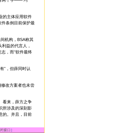
两个字——‘均
业的主体应用软件
软件条例目前保护最
间机构，BSA称其
头利益的代言人，
意志，而“软件最终
有”，但薛同时认
例修改方案者也未尝
。看来，薛方之争
识所涉及的深刻影
意的。并且，目前
闭窗口
］