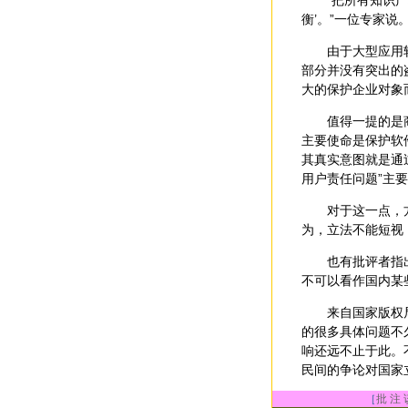
“把所有知识产权
衡’。”一位专家说
由于大型应用软件
部分并没有突出的
大的保护企业对象
值得一提的是商业软
主要使命是保护软
其真实意图就是通
用户责任问题”主要
对于这一点，方兴
为，立法不能短视
也有批评者指出，
不可以看作国内某
来自国家版权局有
的很多具体问题不
响还远不止于此。
民间的争论对国家
［
批 注 