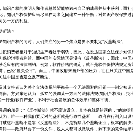
识产权的发明人和作者总希望能够独占自己的成果并从中获利，而社
此，知识产权保护应当尽量在两者之间建立一种平衡，对知识产权保护过
向另一方的利益。
垄断法？
识产权的同时，人们关注的另一个焦点是要不要制定“反垄断法”。
消费者相对于知识生产者处于弱势，因此，在发达国家立法保护知识
和保护消费者利益。而中国的实际情形是没有《反垄断法》，因此，中国
缺乏应有的法律制约。例如，软件价格的确定，就不是软件保护法规定所
讲，已经“显失公平”。而且，中国政府来自外部的压力，往往只关注中国是
关注中国是否建立反垄断法。
支持者认为整个立法体系的平衡是一个无法回避的问题——制定知识
制衡。方兴东还认为，孤立的强调某一方面的法律法规(知识产权法)，突
调某一行业(软件产业)，不利于社会发展的总体效果和整体平衡。
的却是：“《反垄断法》就不应该设立，其本身就是错误的，”他旗帜
认为，唯一一种我们要反对的垄断就是行政性垄断——政府在行列入口设
打破这种垄断不是靠《反垄断法》、不是拆除几个垄断企业，根本的解决
障碍——政府只要下一份文件，说人人都可以做软件，剩下来的竞争结果