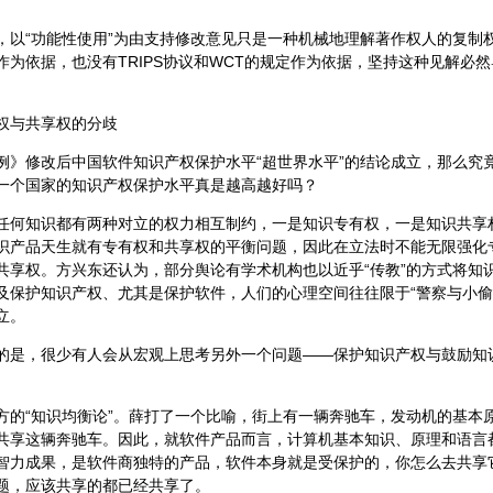
“功能性使用”为由支持修改意见只是一种机械地理解著作权人的复制
作为依据，也没有TRIPS协议和WCT的规定作为依据，坚持这种见解必然
与共享权的分歧
修改后中国软件知识产权保护水平“超世界水平”的结论成立，那么究
一个国家的知识产权保护水平真是越高越好吗？
知识都有两种对立的权力相互制约，一是知识专有权，一是知识共享
识产品天生就有专有权和共享权的平衡问题，因此在立法时不能无限强化
共享权。方兴东还认为，部分舆论有学术机构也以近乎“传教”的方式将知
及保护知识产权、尤其是保护软件，人们的心理空间往往限于“警察与小偷”
立。
，很少有人会从宏观上思考另外一个问题——保护知识产权与鼓励知
“知识均衡论”。薛打了一个比喻，街上有一辆奔驰车，发动机的基本
共享这辆奔驰车。因此，就软件产品而言，计算机基本知识、原理和语言
智力成果，是软件商独特的产品，软件本身就是受保护的，你怎么去共享
题，应该共享的都已经共享了。