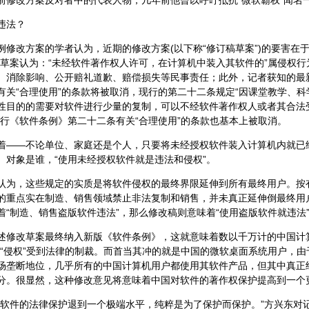
前修改方案反对者中的代表人物，几年前他曾以呼吁抵抗“微软霸权”闻名
违法？
改方案的学者认为，近期的修改方案(以下称“修订稿草案”)的要害在于
稿草案认为：“未经软件著作权人许可，在计算机中装入其软件的”属侵权行
、消除影响、公开赔礼道歉、赔偿损失等民事责任；此外，记者获知的最
有关“合理使用”的条款将被取消，现行的第二十二条规定“因课堂教学、
性目的的需要对软件进行少量的复制，可以不经软件著作权人或者其合法
现行《软件条例》第二十二条有关“合理使用”的条款也基本上被取消。
—不论单位、家庭还是个人，只要将未经授权软件装入计算机内就已
、对象是谁，“使用未经授权软件就是违法和侵权”。
，这些规定的实质是将软件侵权的最终界限延伸到所有最终用户。按
的重点实在制造、销售领域禁止非法复制和销售，并未真正延伸倒最终用
着“制造、销售盗版软件违法”，那么修改稿则意味着“使用盗版软件就违法
改草案最终纳入新版《软件条例》，这就意味着数以千万计的中国计算
“侵权”受到法律的制裁。而首当其冲的就是中国的微软桌面系统用户，由于
场垄断地位，几乎所有的中国计算机用户都使用其软件产品，但其中真正
分。很显然，这种修改意见将意味着中国对软件的著作权保护提高到一个
把软件的法律保护退到一个极端水平，纯粹是为了保护而保护。”方兴东对记