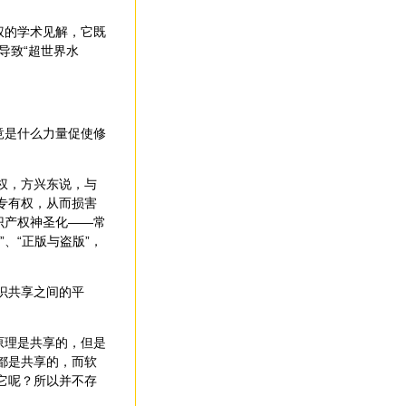
权的学术见解，它既
导致“超世界水
竟是什么力量促使修
权，方兴东说，与
专有权，从而损害
识产权神圣化——常
、“正版与盗版”，
识共享之间的平
原理是共享的，但是
都是共享的，而软
它呢？所以并不存