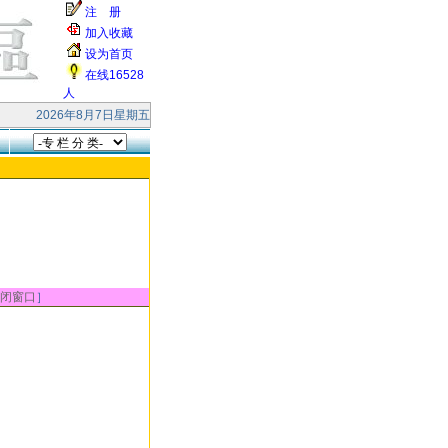
注 册
加入收藏
设为首页
在线16528
人
快乐！ 本站受到大量的无效smtp连接和垃圾邮件的攻击，响应缓慢，请各位网
2026年8月7日星期五
闭窗口
］