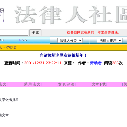
祝各位网友在新的一年里身体健康、阖家
人
>>
劳动者
向诸位新老网友恭贺新年！
更新时间：
2001/12/31 23:22:11
来源：
作者：
劳动者
阅读
286
次
该 文
］ ［
采 用 该 文
］ ［
发 表 评 论
］ ［
文章下载
］ ［
关
文章做出批注
篇文章