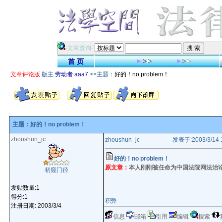
·文章查询·
首 页
文章评论版
版主:
劳动者
aaa7
>>主题：
好的！no problem！
主题：好的！no problem！
zhoushun_jc
zhoushun_jc
发表于:2003/3/14 
好的！no problem！
原文章：
本人刚刚被任命为中国法院网法治
初窥门径
发贴数量:1
得分:1
积弊
注册日期: 2003/3/4
信息
邮箱
引用
编辑
搜索