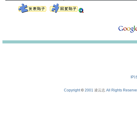
IP
Copyright
©
2001
凌云志
All Rights Reserv