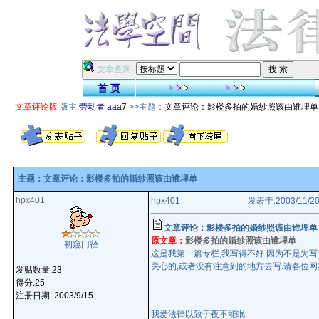
·文章查询·
首 页
文章评论版
版主:
劳动者
aaa7
>>主题：
文章评论：影楼多拍的婚纱照该由谁埋单
主题：文章评论：影楼多拍的婚纱照该由谁埋单
hpx401
hpx401
发表于:2003/11/20
文章评论：影楼多拍的婚纱照该由谁埋单
原文章：
影楼多拍的婚纱照该由谁埋单
初窥门径
这是我第一篇专栏,我写得不好.因为不是为
关心的,或者没有注意到的地方去写.请各位网
发贴数量:23
得分:25
注册日期: 2003/9/15
我爱法律以致于夜不能眠.