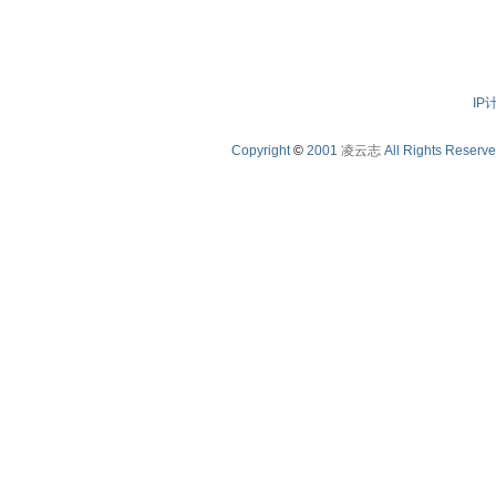
IP
Copyright
©
2001
凌云志
All Rights Reserv