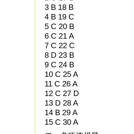
3 B 18 B
4 B 19 C
5 C 20 B
6 C 21 A
7 C 22 C
8 D 23 B
9 C 24 B
10 C 25 A
11 C 26 A
12 C 27 D
13 D 28 A
14 B 29 A
15 C 30 A