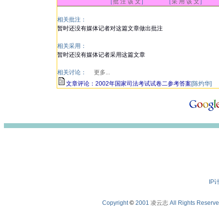
［
批 注 该 文
］ ［
采 用 该 文
］
相关批注：
暂时还没有媒体记者对这篇文章做出批注
相关采用：
暂时还没有媒体记者采用这篇文章
相关讨论：
更多...
文章评论：2002年国家司法考试试卷二参考答案
[陈灼华]
IP
Copyright
©
2001
凌云志
All Rights Reserv