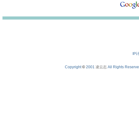
IP
Copyright
©
2001
凌云志
All Rights Reserv