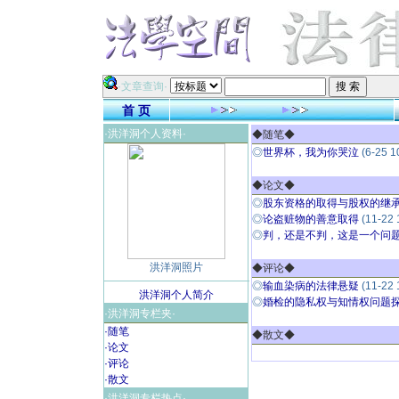
·文章查询·
首 页
·洪洋洞个人资料·
◆随笔◆
◎
世界杯，我为你哭泣
(6-25 1
◆论文◆
◎
股东资格的取得与股权的继
◎
论盗赃物的善意取得
(11-22 
◎
判，还是不判，这是一个问
洪洋洞照片
◆评论◆
◎
输血染病的法律悬疑
(11-22 
洪洋洞个人简介
◎
婚检的隐私权与知情权问题探析
·洪洋洞专栏夹·
·随笔
◆散文◆
·论文
·评论
·散文
·洪洋洞专栏热点·