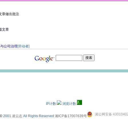
文章做出批注
篇文章
励与公司治理
[劳动者]
IP计数:
浏览计数:
湘公网安备 43010402
©
2001
凌云志
All Rights Reserved
湘ICP备17007639号