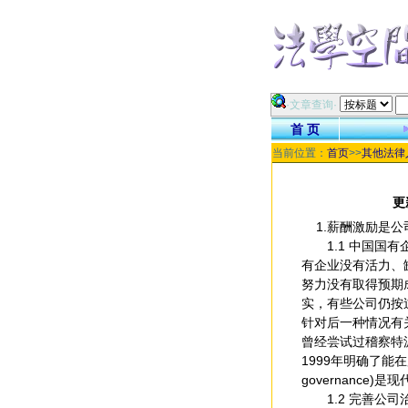
·文章查询·
首 页
当前位置：
首页
>>
其他法律
更
1.薪酬激励是公
1.1 中国国有
有企业没有活力、
努力没有取得预期
实，有些公司仍按
针对后一种情况有
曾经尝试过稽察特
1999年明确了能在所
governanc
1.2 完善公司