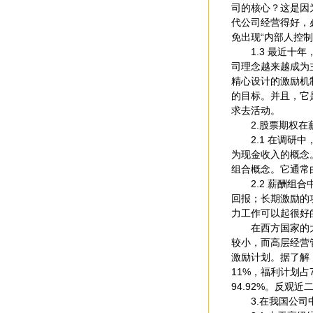
司的核心？这是因
代公司经营得好，
免出现“内部人控
1.3 最近十年，发
司理念越来越成为
精心设计的激励机
的目标。并且，它
求去活动。
2.股票期权在薪
2.1 在调研中
为现金收入的概念。在
组合概念。它通常
2.2 薪酬组合
回报；长期激励的
力工作可以起很好
在西方国家的大公
较小，而高层经营
激励计划。据了解
11%，福利计划占
94.92%。反观
3.在我国公司中