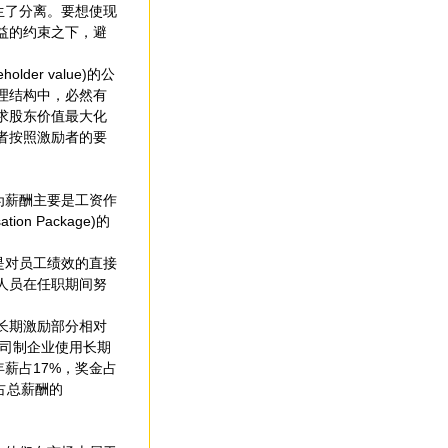
生了分离。要想使现
益的约束之下，避
r value)的公
理结构中，必然有
求股东价值最大化
者按照激励者的要
为薪酬主要是工资作
 Package)的
是对员工绩效的直接
人员在任职期间努
长期激励部分相对
公司制企业使用长期
薪占17%，奖金占
益占总薪酬的