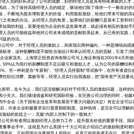
经理人员的好坏决定了公司的成败，好的经理人员是具有特殊禀赋的人才
因此，为了保持高级经理人员的稳定，驱动他们除了保持一个一般良好的
险，不断地为股东博取更大的价值，利用股权激励，给他们带来可能的高
行之有效的办法。从经理人员的角度，如果他们的薪酬只是基本工资和对
求短期的利益，若要使他为企业的长远发展考虑，就必须有相应的激励手
理人员的可能收益和他对公司未来成绩的贡献联系起来。从已有的实践，
利益的办法。
市公司中，对于经理人员的激励上，则表现出两种偏向。一种是继续由国
级标准，这种薪酬制度不能恰当地估计和承认经理人员的贡献，引发了消极
秀企业家流失。上海荣正投资咨询有限公司与上海证券报在2001年4月所
，59%认为现行的薪酬制度不足以吸引和激励人才，认为公司的薪酬结构
6%。另一种则是在“年薪制“、“经理人员持股制“等试验中，在所有者虚位
费性职位消费、腐败等等，经理人员实行自我激励，把“国有资产无偿量化
向表明，迄今为止，我们还没能解决好对于经理人员的激励问题，这样的
因小失大。我们亟须借鉴和研究国际经验，在完善公司治理的同时，创建
四中全会《关于国有企业改革和发展若干重大问题的决定》肯定企业可以
以后，许多企业积极要求实行股票期权制度。这种热情，是完全可以理解
激励的前提之一：克服“内部人控制下的一股独大“
是公司所有者用以激励经理人员努力工作，提升股东价值的重要手段。因
者董事会手中。这就是为什么美国十个大公司在介绍自己的激励制度时都
道理所在。正如我国企业界领导人所指出，在真正的所有者不在位，而是“