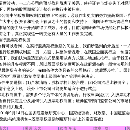
幅度波动，与上市公司的预期盈利脱离了关系，使得证券市场丧失了对经
下，再好的股票期权设计都会在执行中被扭曲。
国公司中的股票期权制度能够正常运转，必须作出更大的努力提高我国证
广大中小投资者和社会上有识之士的督促和支持下，我国证券市场管理当
市场的努力终于开始取得了成效。不过，目前我国证券市场仍然处在从极
变之中，真正实现这一转变还有大量的工作要去完成。
推行股票期权制度
分析可以看到，在实行股票期权激励的问题上，我们所遇到的矛盾是：一
推行股票期权制度；另一方面，从整体情况看，在我国全面实行这一制度
况下，我们认为最适宜的方式是采用试点方式逐步地加以推行。由于我国
条件的具备程度不同，所以股票期权制度可以在政府颁布的一般性法规的
的是最终所有者的决定，先由条件大体具备的公司施行，然后逐步推广。因
是否实行股票期权制度要由上级国有资产管理机关决定。
件主要是指：(1)产权清晰，股权结构比较合理；(2)公司治理比较健全；
这个意义上说，境外上市公司可能更加适宜于进行试点。
票期权制度中，需要多个行为主体的协调配合。行政当局提供引入股票期
会自行决定是否及如何引入股票期权制度；证券监管部门监管公司的市场
提供相关服务。
01年9月14日在国务院发展研究中心、国家经贸委、财政部、中国证监
激励与约束机制--股票期权激励制度研讨会“上的发言要点)
该 文
］ ［
采 用 该 文
］ ［
发 表 评 论
］ ［
文章下载
］ ［
关