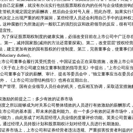
给自己定薪酬，就没有办法实行包括股票期权在内的任何与企业绩效挂钩
主管机关规定固定的薪酬表，然后由企业对号入座，照此办理。如果实行
的决定上出现严重的程序漏洞，某些经理人员还会利用自己手中的这种权
，这种腐败行为所激起的一般职工的强烈抗议和政府领导的反应，很有可
适宜性。
，为了保证股票期权制度的健康实施，必须改变目前在上市公司中广泛存在
况。第一，减持国家股(减持的方法还需要探索)。第二，改变层层“授权经营
法，建立更加有效的国有股权的行使制度。第三，完善董事会，使董事们
ciary duties)。
上市公司董事会履行其受托责任，中国证监会正在采取措施，改善上市公
的《关于在上市公司建立独立董事制度的指导意见》中提出，“上市公司应
市公司董事会下设的薪酬、审计、提名等委员会中，“独立董事应当在委员
此外，《上市公司治理结构指引》也将在近期出台。
管理、国有企业领导人员任命的机关，也应相互协调，采取适宜措施
激励的前提之二：多少有效的证券市场
制度之所以能够成为对关系公司整体绩效的人员进行有效激励的薪酬形式
上市公司的基本面，即未来的盈利能力。在一个多少有效的证券市场中，
利能力，由此形成了对高层经理人员业绩的度量评价功能。英美公司普遍
，通过经理人员持股计划和股票期权计划对经理人员进行长期激励。
国证券市场上，上市公司和证券经营者违法违规、严重损害投资者利益的