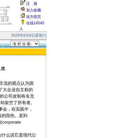
注 册
加入收藏
设为首页
在线14545
人
 本站受到大量的无效smtp连接和垃圾邮件的攻击，响应缓慢，请各位网友见谅
2026年8月8日星期六
1
次
，主流的观点认为国
扩大企业自主权的
初的公司改制有名无
，却架空了所有者。
事会，在实践中，
值的毁伤。直到
rporate
为什么说它是现代公