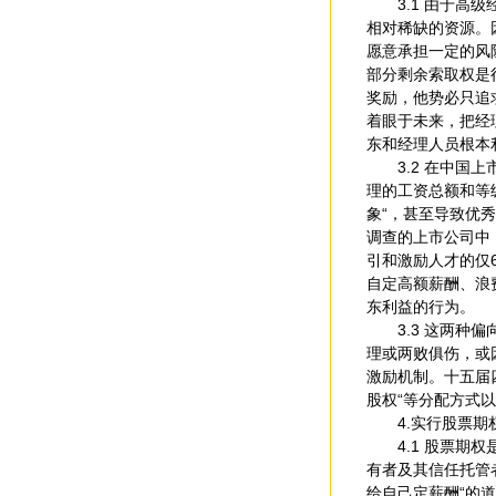
3.1 由于高级
相对稀缺的资源。
愿意承担一定的风
部分剩余索取权是
奖励，他势必只追
着眼于未来，把经
东和经理人员根本
3.2 在中国上
理的工资总额和等
象“，甚至导致优
调查的上市公司中
引和激励人才的仅
自定高额薪酬、浪
东利益的行为。
3.3 这两种偏
理或两败俱伤，或
激励机制。十五届
股权“等分配方式
4.实行股票期权
4.1 股票期权
有者及其信任托管
给自己定薪酬“的