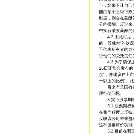
下，如果不让自己
能由某个上级行政
制度，则会在薪酬
分的报酬。反过来
中实行绩效薪酬的
4.2 由此可见
的一股独大“的状
不代表所有者的办
行他们的受托责任(fidu
4.3 为了确保
16日证监会发布
度“，并建议在上
一以上的比例“。
看来有关国有资产
理行使问题。
5.实行股票期权
5.1 股票期权
在相当程度上反映
反映该公司未来盈
这种度量评价功能
5.2 目前在我