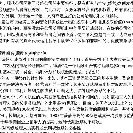
为，现代公司区别于传统公司的主要特征，是在所有与控制(经营)之间发
必须使经营者有职有权，与此同时，又必须将经营者的职权置于所有者利
制“的弊病。对于这一矛盾，只有靠建立好的公司治理机制才能解决。
达市场经济国家的理论和实践显示出以股东中心即增进股东价值(shareholde
主流的趋向。薪酬激励是公司治理机制中的重要组成部分。在好的公司治
制，用以协调所有者和经营者之间的矛盾，使二者利益趋向一致，达成追
是由所有者的真正代表运用薪酬手段来保证激励的兼容性的，促使被激励
酬组合(薪酬包)中的地位
，课题组成员对于各国的薪酬制度都作了了解，首先是纠正了大家过去认
发达的市场经济国家中，“薪酬“是一个薪酬组合或称薪酬包(Compensation
由基本工资、奖金、福利计划和股权激励组成。(见图1)
中的每一项都有其针对性，比如，基本工资是保障员工的基本生活；奖金
功能是解决所有者与经营者利益一致性，其主要形式股票期权对鼓励经理
的作用；福利计划则是解决员工后顾之忧、弥补现金激励的不足。
司中，不同职位的人其薪酬组合的结构是不相同的。比如蓝领工人的
管理人员的长期激励所占的比重很大(见图2)。目前，美国有50%以上的
，美国规模100亿美元以上的大公司，其首席执行官的薪酬构成是：基本年
7%，长期激励计划占65%。1999年薪酬最高的50位总裁其平均股票收
近二十年来美国企业竞争力的提高，这种长期激励功不可没。
对高级经理人员实行股票期权激励的必要性