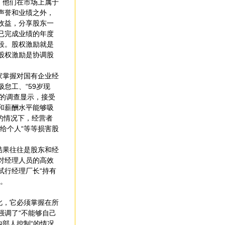
，他们在市场上属于
声誉和业绩之外，
收益，分享股东一
已完成业绩的年度
段。股权激励就是
股权激励是协调股
家掌握对国有企业经
怠工、“59岁现
做的调查显示，接受
和薪酬水平能够吸
的情况下，经营者
给个人“等等损害股
结果往往是股东和经
对经理人员的高效
试行经理厂长“持有
的。
此，它必须掌握在所
强调了“不能够自己
内部人控制“的情况