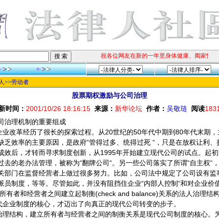
祝各位网友在新的一年里身体健康、阖家快乐！
人
>>
劳动者
股票期权激励与公司治理
新时间：
2001/10/26 18:16:15
来源：
新华论坛
作者：
吴敬琏
阅读
183
司治理机制的重要组成
企业改革经历了很长的探索过程。从20世纪的50年代中期到80年代末期
缺乏效率的主要原因，是政府“管得过多、统得过死 “，只是在放权让利、
成效后，才转而寻求制度创新，从1995年开始建立现代公司的试点。起
过去的老办法管理，被称为“翻牌公司“。另一些公司落实了所谓“自主权“
关部门在监督经营者上做过很多努力。比如，公司法中规定了公司设有监
派员制度，等等。尽管如此，并没有阻挡住企业“内部人控制“和对企业价
有者和经营者之间建立起制衡(check and balance)关系的法人治理结构(co
e)是现代企业制度的核心，才迈出了向真正的现代公司转变的步子。
治理结构，建立所有者与经营者之间的制衡关系是现代公司制度的核心。