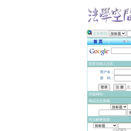
·文章查询·
首 页
·登录法律人社区·
用户名：
密 码：
忘
·同盟网站·
·精品论文搜索·
·司法解释搜索·