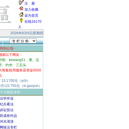
注 册
加入收藏
设为首页
在线16170
人
家快乐！ 本站受到大量的无效smtp连接和垃圾邮件的攻击，响应缓慢，请各位
2026年8月6日星期四
·特别公告·
感谢以下网友：
沙阳、kewang51、累、志
芳、灼华、三石头
共筹集租用服务器资金6000
元
7.15:1700元（ycb）
9月1日:750元（sl gaoyun）
·十大精品专栏·
·法学作业
·纪兵看法
·诉讼技法
·田成有作品
·河水清清
·网络法专栏