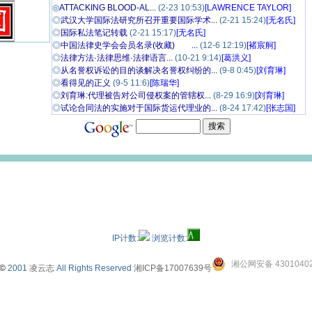
◎
ATTACKING BLOOD-AL...
(2-23 10:53)
[LAWRENCE TAYLOR]
◎
武汉大学国际法研究所召开重要国际学术...
(2-21 15:24)
[无名氏]
◎
国际私法笔记转载
(2-21 15:17)
[无名氏]
◎
中国法律史学会会员名录(收藏) ...
(12-6 12:19)
[褚宸舸]
◎
法律方法·法律思维·法律语言...
(10-21 9:14)
[葛洪义]
◎
从名誉权诉讼的目的谈解决名誉权纠纷的...
(9-8 0:45)
[刘育琳]
◎
看得见的正义
(9-5 11:6)
[陈瑞华]
◎
刘育琳:代理被告对公司侵权案的管辖权...
(8-29 16:9)
[刘育琳]
◎
试论合同法的实施对于国际货运代理业的...
(8-24 17:42)
[张志国]
IP计数:
浏览计数:
湘公网安备 43010402
©
2001
凌云志
All Rights Reserved
湘ICP备17007639号