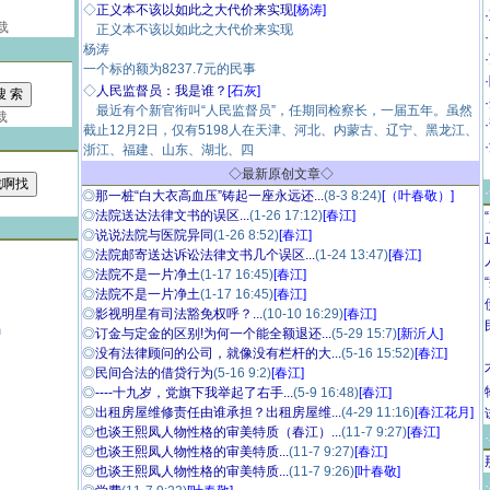
◇
正义本不该以如此之大代价来实现
[杨涛]
载
正义本不该以如此之大代价来实现
杨涛
一个标的额为8237.7元的民事
◇
人民监督员：我是谁？
[石灰]
最近有个新官衔叫“人民监督员”，任期同检察长，一届五年。虽然
载
截止12月2日，仅有5198人在天津、河北、内蒙古、辽宁、黑龙江、
浙江、福建、山东、湖北、四
◇最新原创文章◇
◎
那一桩“白大衣高血压”铸起一座永远还...
(8-3 8:24)
[（叶春敬）]
◎
法院送达法律文书的误区...
(1-26 17:12)
[春江]
·
◎
说说法院与医院异同
(1-26 8:52)
[春江]
◎
法院邮寄送达诉讼法律文书几个误区...
(1-24 13:47)
[春江]
◎
法院不是一片净土
(1-17 16:45)
[春江]
◎
法院不是一片净土
(1-17 16:45)
[春江]
◎
影视明星有司法豁免权呼？...
(10-10 16:29)
[春江]
m
◎
订金与定金的区别!为何一个能全额退还...
(5-29 15:7)
[新沂人]
◎
没有法律顾问的公司，就像没有栏杆的大...
(5-16 15:52)
[春江]
◎
民间合法的借贷行为
(5-16 9:2)
[春江]
◎
----十九岁，党旗下我举起了右手...
(5-9 16:48)
[春江]
◎
出租房屋维修责任由谁承担？出租房屋维...
(4-29 11:16)
[春江花月]
◎
也谈王熙凤人物性格的审美特质（春江）...
(11-7 9:27)
[春江]
◎
也谈王熙凤人物性格的审美特质...
(11-7 9:27)
[春江]
◎
也谈王熙凤人物性格的审美特质...
(11-7 9:26)
[叶春敬]