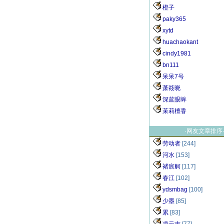
橙子
paky365
xytd
huachaokant
cindy1981
bn111
呆呆7号
萧筱晓
深蓝眼眸
茉莉檀香
·网友文章排序
劳动者
[244]
河水
[153]
褚宸舸
[117]
春江
[102]
ydsmbag
[100]
少墨
[85]
累
[83]