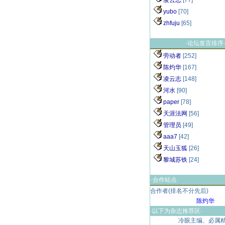
凌云志
[77]
yubo
[70]
zhfuju
[65]
·论坛发言排序
劳动者
[252]
陈灼华
[167]
凌云志
[148]
河水
[90]
paper
[78]
天涯法网
[56]
管理员
[49]
aaa7
[42]
天山玉狐
[26]
黎城苏铁
[24]
·合作站点·
合作者(排名不分先后)
陈灼华
·以下为杂志推荐区·
冷眼主编、必属