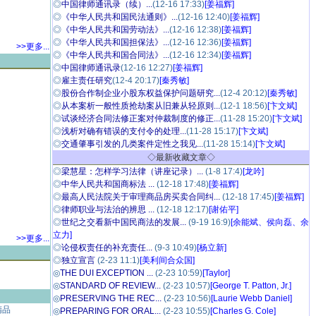
◎
中国律师通讯录（续）...
(12-16 17:33)
[姜福辉]
◎
《中华人民共和国民法通则》...
(12-16 12:40)
[姜福辉]
◎
《中华人民共和国劳动法》...
(12-16 12:38)
[姜福辉]
◎
《中华人民共和国担保法》...
(12-16 12:36)
[姜福辉]
>>更多...
◎
《中华人民共和国合同法》...
(12-16 12:34)
[姜福辉]
·
◎
中国律师通讯录
(12-16 12:27)
[姜福辉]
◎
雇主责任研究
(12-4 20:17)
[秦秀敏]
◎
股份合作制企业小股东权益保护问题研究...
(12-4 20:12)
[秦秀敏]
◎
从本案析一般性质抢劫案从旧兼从轻原则...
(12-1 18:56)
[卞文斌]
◎
试谈经济合同法修正案对仲裁制度的修正...
(11-28 15:20)
[卞文斌]
◎
浅析对确有错误的支付令的处理...
(11-28 15:17)
[卞文斌]
◎
交通肇事引发的几类案件定性之我见...
(11-28 15:14)
[卞文斌]
◇最新收藏文章◇
◎
梁慧星：怎样学习法律（讲座记录）...
(1-8 17:4)
[龙吟]
◎
中华人民共和国商标法 ...
(12-18 17:48)
[姜福辉]
◎
最高人民法院关于审理商品房买卖合同纠...
(12-18 17:45)
[姜福辉]
◎
律师职业与法治的辨思 ...
(12-18 12:17)
[谢佑平]
◎
世纪之交看新中国民商法的发展...
(9-19 16:9)
[余能斌、侯向磊、余
立力]
>>更多...
◎
论侵权责任的补充责任...
(9-3 10:49)
[杨立新]
◎
独立宣言
(2-23 11:1)
[美利间合众国]
◎
THE DUI EXCEPTION ...
(2-23 10:59)
[Taylor]
◎
STANDARD OF REVIEW...
(2-23 10:57)
[George T. Patton, Jr.]
◎
PRESERVING THE REC...
(2-23 10:56)
[Laurie Webb Daniel]
精品
◎
PREPARING FOR ORAL...
(2-23 10:55)
[Charles G. Cole]