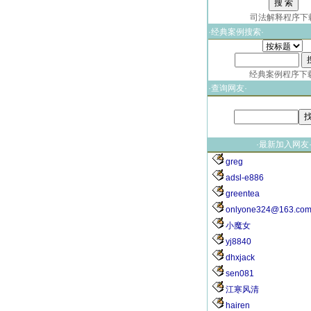
司法解释程序下
·经典案例搜索·
经典案例程序下
·查询网友·
·最新加入网友
greg
adsl-e886
greentea
onlyone324@163.co
小魔女
yj8840
dhxjack
sen081
江寒风清
hairen