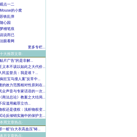
·观点一二
·Mouse的小窝
·苏铁乱弹
·随心园
·梦稽笔痕
·说说而已
·法眼看网
更多专栏...
·十大推荐文章·
“贴片广告”的是非解...
正义本不该以如此之大代价...
人民监督员：我是谁？...
“疯狂宝马撞人案”反常中...
债的效力范围相对性原则在...
民众声音与专家话语的一次...
《商法总论》教案之大结局...
不应滥用戴罪立功...
物权还是债权：浅析物权变...
试论反倾销实施中的保护主...
·本周文章热点·
那一桩“白大衣高血压”铸...
·本月文章热点·