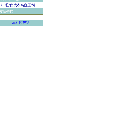
那一桩“白大衣高血压”铸...
·友情链接·
本社区帮助