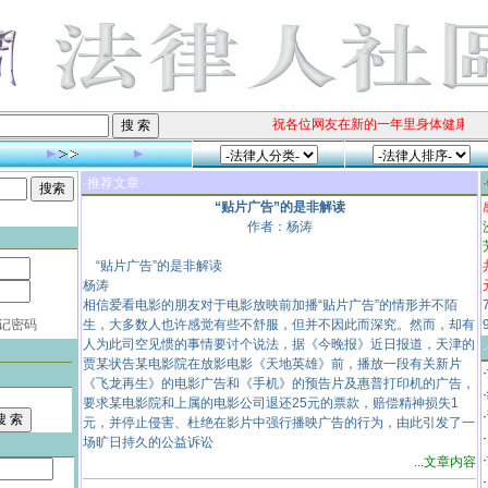
祝各位网友在新的一年里身体健康、阖
·推荐文章·
“贴片广告”的是非解读
作者：杨涛
“贴片广告”的是非解读
杨涛
相信爱看电影的朋友对于电影放映前加播“贴片广告”的情形并不陌
记密码
生，大多数人也许感觉有些不舒服，但并不因此而深究。然而，却有
人为此司空见惯的事情要讨个说法，据《今晚报》近日报道，天津的
贾某状告某电影院在放影电影《天地英雄》前，播放一段有关新片
《飞龙再生》的电影广告和《手机》的预告片及惠普打印机的广告，
要求某电影院和上属的电影公司退还25元的票款，赔偿精神损失1
元，并停止侵害、杜绝在影片中强行播映广告的行为，由此引发了一
场旷日持久的公益诉讼
...文章内容