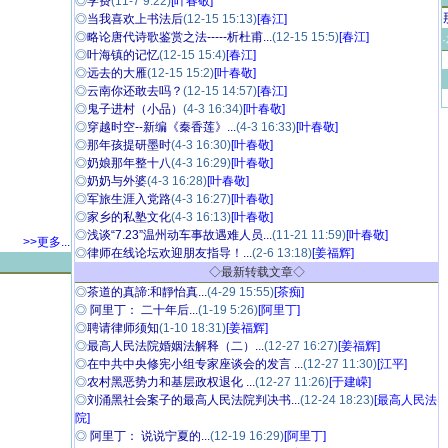
◎
学费
(11-7 9:22)
[叶春敬]
◎
当我喜欢上书法后
(12-15 15:13)
[春江]
◎
略论唐代诗歌鉴赏之法-----析杜甫...
(12-15 15:5)
[春江]
◎
叶海镇的记忆
(12-15 15:4)
[春江]
◎
远去的大雁
(12-15 15:2)
[叶春敬]
◎
云南你还敢去吗？
(12-15 14:57)
[春江]
◎
鬼子进村（小品）
(4-3 16:34)
[叶春敬]
◎
穿越时空--新编《秦香莲》...
(4-3 16:33)
[叶春敬]
◎
那年孩提研墨时
(4-3 16:30)
[叶春敬]
◎
奶娘那年整十八
(4-3 16:29)
[叶春敬]
◎
奶奶与外婆
(4-3 16:28)
[叶春敬]
◎
军旅生涯入党路
(4-3 16:27)
[叶春敬]
◎
家乡的私塾文化
(4-3 16:13)
[叶春敬]
◎
浅谈“7.23”温州动车事故遇难人员...
(11-21 11:59)
[叶春敬]
>>更多...
◎
律师在线论坛欢迎朋友指导！...
(2-6 13:18)
[姜福辉]
·
◇最新转载文章◇
◎
茶道的真諦:和靜怡真...
(4-29 15:55)
[茶痴]
◎
阿里丁： 二十年后...
(1-19 5:26)
[阿里丁]
◎
聘请律师须知
(1-10 18:31)
[姜福辉]
◎
最高人民法院婚姻法解释（二）...
(12-27 16:27)
[姜福辉]
◎
在中共中央修宪小组专家座谈会的发言 ...
(12-27 11:30)
[江平]
◎
农村黑恶势力和基层政权退化 ...
(12-27 11:26)
[于建嵘]
◎
刘涌黑社会案子的最高人民法院判决书...
(12-24 18:23)
[最高人民法
院]
◎
阿里丁： 说说宁夏的...
(12-19 16:29)
[阿里丁]