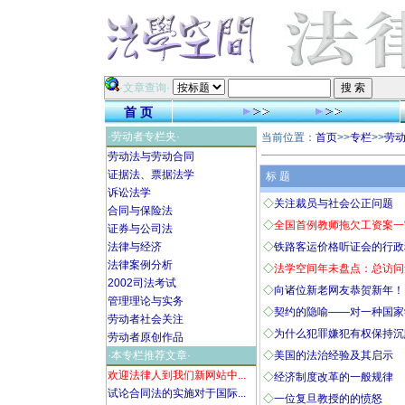
·文章查询·
首 页
·劳动者专栏夹·
当前位置：
首页
>>
专栏
>>
劳
劳动法与劳动合同
证据法、票据法学
标 题
诉讼法学
◇
关注裁员与社会公正问题
合同与保险法
◇
全国首例教师拖欠工资案一审
证券与公司法
法律与经济
◇
铁路客运价格听证会的行政程
法律案例分析
◇
法学空间年未盘点：总访问量 1
2002司法考试
◇
向诸位新老网友恭贺新年！
管理理论与实务
◇
契约的隐喻——对一种国家学
劳动者社会关注
◇
为什么犯罪嫌犯有权保持沉默
劳动者原创作品
·本专栏推荐文章·
◇
美国的法治经验及其启示
欢迎法律人到我们新网站中...
◇
经济制度改革的一般规律
试论合同法的实施对于国际...
◇
一位复旦教授的的愤怒