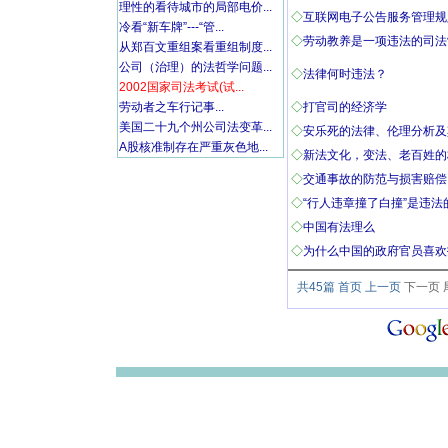
理性的看待城市的局部电价...
◇
互联网电子公告服务管理规定10
冷看“新车牌”---“管...
◇
劳动教养是一项违法的司法制
从郑百文重组案看重组制度...
公司（治理）的法哲学问题...
◇
法律何时违法？
2002国家司法考试(试...
劳动者之车行记事...
◇
打官司的经济学
美国二十九个州公司法变革...
◇
安乐死的法律、伦理分析及其
A股核准制存在严重灰色地...
◇
新法文化，变法、老百姓的权
◇
交通事故的防范与损害赔偿
◇
“行人违章撞了白撞”是违法的.
◇
中国有法理么
◇
为什么中国的政府官员喜欢报
共45篇 首页 上一页
下一页