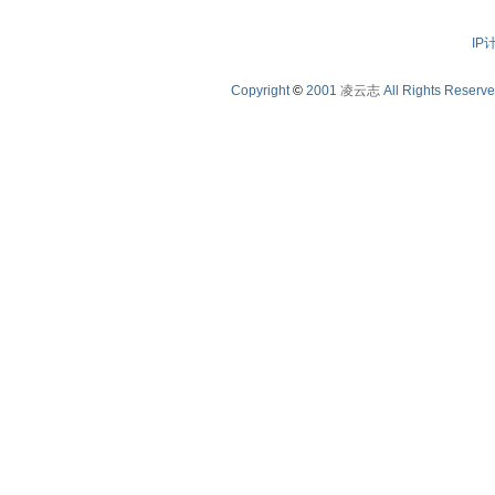
IP
Copyright
©
2001
凌云志
All Rights Reserv